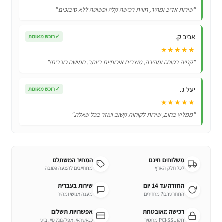
עם
"שירות אדיב ומהיר, חווית רכישה קלה ופשוטה ללא סיבוכים."
התראות
תזכורות
אביב ק.
✓
רוכש מאומת
★★★★★
"קנייה בטוחה ומהירה, מוצרים איכותיים ביותר. חמישה כוכבים!"
יעל ג.
✓
רוכש מאומת
★★★★★
"ממליץ בחום, שירות לקוחות קשוב ועוזר בכל שאלה."
משלוחים חינם
המחיר המשתלם
לכל חלקי הארץ
מתחייבים להצעה הטובה
החזרה עד 14 יום
שירות בעברית
התחרטתם? מחזירים
מענה אנושי ומהיר
רכישה מאובטחת
אפשרויות תשלום
תקן PCI-SSL מחמיר
כ.אשראי, אפל/גוגל פיי, ביט