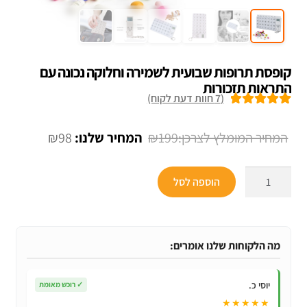
קופסת תרופות שבועית לשמירה וחלוקה נכונה עם
התראות תזכורות
(
7
חוות דעת לקוח)
7
מדורגים
5.00
מתוך 5 מבוסס
המחיר
המחיר
₪
98
₪
199
על
דירוגים של
המקורי
הנוכחי
לקוחות
כמות
היה:
הוא:
הוספה לסל
של
₪98.
₪199.
קופסת
תרופות
שבועית
מה הלקוחות שלנו אומרים:
לשמירה
וחלוקה
יוסי כ.
✓
רוכש מאומת
נכונה
★★★★★