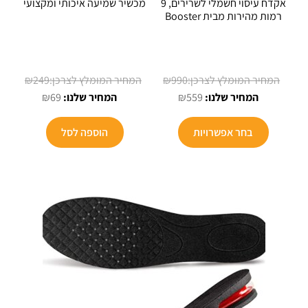
אקדח עיסוי חשמלי לשרירים, 9
מכשיר שמיעה איכותי ומקצועי
רמות מהירות מבית Booster
המחיר
המחיר
₪
249
₪
990
המחיר
המקורי
המחיר
המקורי
₪
69
₪
559
הנוכחי
היה:
הנוכחי
היה:
למוצר
הוא:
₪990.
הוא:
₪249.
בחר אפשרויות
הוספה לסל
זה
₪69.
₪559.
יש
מספר
סוגים.
ניתן
לבחור
את
האפשרויות
בעמוד
המוצר