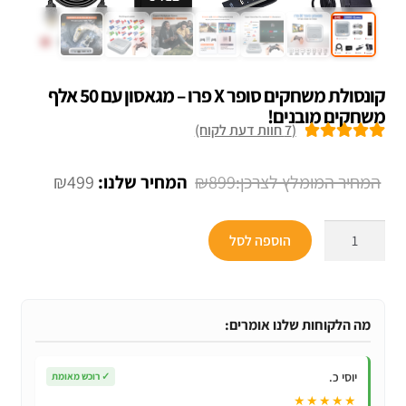
קונסולת משחקים סופר X פרו – מגאסון עם 50 אלף
משחקים מובנים!
(
7
חוות דעת לקוח)
7
מדורגים
5.00
מתוך 5 מבוסס
המחיר
המחיר
₪
499
₪
899
על
דירוגים של
המקורי
הנוכחי
לקוחות
כמות
היה:
הוא:
הוספה לסל
של
₪499.
₪899.
קונסולת
משחקים
סופר
מה הלקוחות שלנו אומרים:
X
פרו
יוסי כ.
✓
רוכש מאומת
–
★★★★★