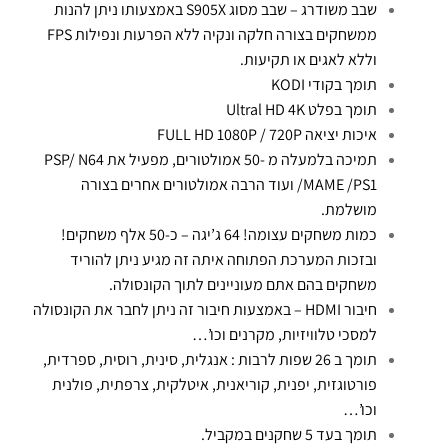
שבב משודרג – שבב מסוג S905X באמצעותו ניתן להנות
ממשחקים בצורה חלקה ונקיה ללא הפרעות ונפילות FPS
וללא לאגים או תקיעות.
תומך בקודי KODI
תומך בפלט Ultral HD 4K
איכות יציאה FULL HD 1080P / 720P
תמיכה בלמעלה מ -50 אמולטורים, מפעיל את PSP/ N64
/MAME /PS1 ועוד הרבה אמולטורים אחרים בצורה
מושלמת.
כמות משחקים עצומה! 64 ג’יגה – כ-50 אלף משחקים!
ובזכות המערכת הפתוחה איתה זה מגיע ניתן להוריד
משחקים בהם אתם מעוניינים לתוך הקונסולה.
חיבור HDMI – באמצעות חיבור זה ניתן לחבר את הקונסולה
למסכי טלוויזיות, מקרנים וכו’…
תומך ב 26 שפות לרבות : אנגלית, סינית, רוסית, ספרדית,
פורטוגזית, יפנית, קוריאנית, איטלקית, צרפתית, פולנית
וכו’…
תומך בעד 5 שחקנים במקביל.