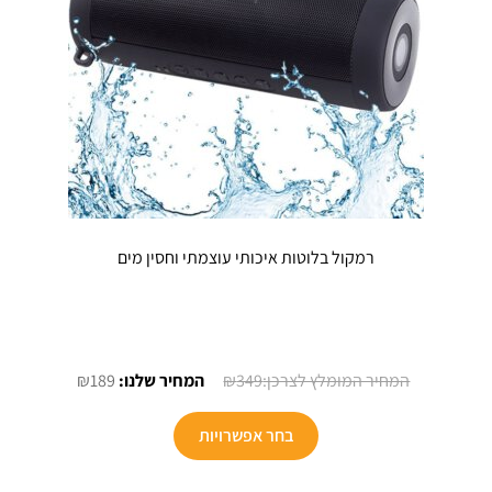
המוצר
רמקול בלוטות איכותי עוצמתי וחסין מים
המחיר
המחיר
₪
189
₪
349
המקורי
הנוכחי
היה:
הוא:
בחר אפשרויות
₪189.
₪349.