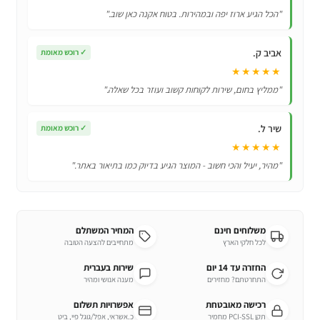
מגאסון
"הכל הגיע ארוז יפה ובמהירות. בטוח אקנה כאן שוב."
עם
50
אביב ק.
✓
רוכש מאומת
אלף
★★★★★
משחקים
"ממליץ בחום, שירות לקוחות קשוב ועוזר בכל שאלה."
מובנים!
שיר ל.
✓
רוכש מאומת
★★★★★
"מהיר, יעיל והכי חשוב - המוצר הגיע בדיוק כמו בתיאור באתר."
משלוחים חינם
המחיר המשתלם
לכל חלקי הארץ
מתחייבים להצעה הטובה
החזרה עד 14 יום
שירות בעברית
התחרטתם? מחזירים
מענה אנושי ומהיר
רכישה מאובטחת
אפשרויות תשלום
תקן PCI-SSL מחמיר
כ.אשראי, אפל/גוגל פיי, ביט