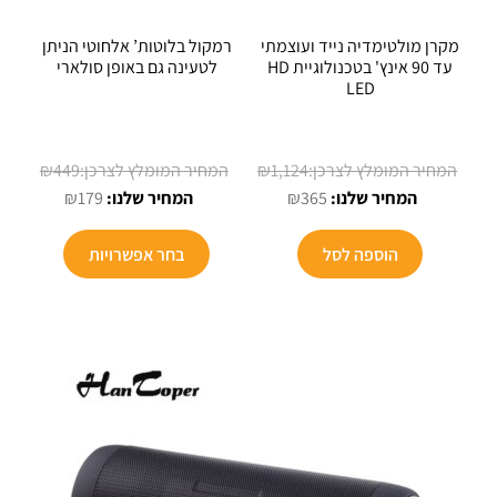
מקרן מולטימדיה נייד ועוצמתי
רמקול בלוטות’ אלחוטי הניתן
עד 90 אינץ' בטכנולוגיית HD
לטעינה גם באופן סולארי
LED
המחיר
₪
449
₪
1,124
המחיר
המחיר
המחיר
המקורי
₪
179
₪
365
המקורי
הנוכחי
הנוכחי
היה:
למוצר
היה:
הוא:
הוא:
₪449.
הוספה לסל
בחר אפשרויות
זה
₪179.
₪365.
₪1,124.
יש
מספר
סוגים.
ניתן
לבחור
את
האפשרויו
בעמוד