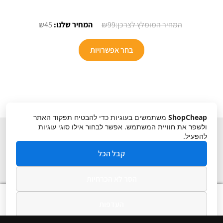
המחיר
המחיר
₪
45
₪
99
המקורי
הנוכחי
היה:
הוא:
בחר אפשרויות
₪45.
₪99.
ShopCheap
משתמשים בעוגיות כדי להבטיח תפקוד האתר
ולשפר את חוויית המשתמש. אפשר לבחור אילו סוגי עוגיות
להפעיל.
קבל הכל
הסר לא הכרחיות
תקנון
ביטול עסקה
מדיניות פרטיות
0
העדפות
חיפוש
חיפוש
עבור:
מדיניות פרטיות