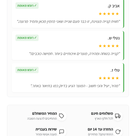
לחיות
אביב ק.
✓
רוכש מאומת
המחמד
★★★★★
שלכם-
"חווית קנייה מצוינת, זו כבר פעם שנייה שאני מזמין מכאן ותמיד מרוצה."
קולר
אליזבת!
נטלי ש.
✓
רוכש מאומת
★★★★★
"קנייה בטוחה ומהירה, מוצרים איכותיים ביותר. חמישה כוכבים!"
טלי ז.
✓
רוכש מאומת
★★★★★
"מהיר, יעיל והכי חשוב - המוצר הגיע בדיוק כמו בתיאור באתר."
משלוחים חינם
המחיר המשתלם
לכל חלקי הארץ
מתחייבים להצעה הטובה
החזרה עד 14 יום
שירות בעברית
התחרטתם? מחזירים
מענה אנושי ומהיר