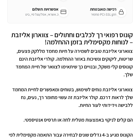
רכישה מאובטחת
אפשרויות תשלום
תקן PCI-SSL מחמיר
כ.אשראי, אפל/גוגל פיי, ביט
קונוס רפואי רך לכלבים וחתולים – צווארון אליזבת
– לנוחות מקסימלית בזמן ההחלמה!
צווארוני אליזבת טובים לשמירה על חיות מחמד מללקק פצעים,
שריטות, ליקוקים ונשיכות באזור ההחלמה. קולרי אליזבת הינם
קונוסים קלי משקל, ובנויים כך שיתאימו לצוואר של חיית המחמד
שלך.
צווארוני אליזבת נוחים לשימוש, בטוחים ומאפשרים לחיית המחמד
שלך לראות דרכם. קולר אליזבת זה עשוי מחומר רך, נעים, נח
ללבישה וידידותי לעור החיות.
הם קלים לניקוי באמצעות מטלית לחה או תרסיס אנטיספטי.
הקונוס מגיע ב-4 גדלים שונים לבחירה עבור התאמה מקסימלית לפי