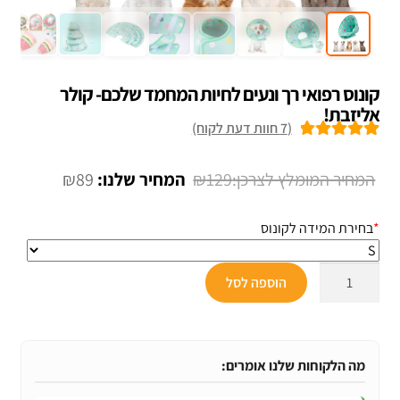
קונוס רפואי רך ונעים לחיות המחמד שלכם- קולר
אליזבת!
(
7
חוות דעת לקוח)
7
מדורגים
5.00
מתוך 5 מבוסס
המחיר
המחיר
₪
89
₪
129
על
דירוגים של
המקורי
הנוכחי
לקוחות
*
בחירת המידה לקונוס
היה:
הוא:
₪89.
₪129.
כמות
הוספה לסל
של
קונוס
רפואי
רך
מה הלקוחות שלנו אומרים:
ונעים