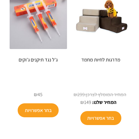
מדרגות לחיות מחמד
ג'ל נגד תיקנים ג'וקים
המחיר
₪
45
₪
299
המחיר
המקורי
₪
149
הנוכחי
היה:
בחר אפשרויות
למוצר
הוא:
₪299.
בחר אפשרויות
זה
₪149.
יש
מספר