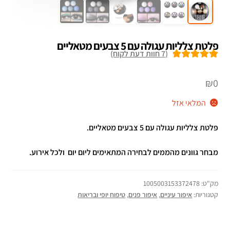
פלטת צלליות עגולה עם 5 צבעים מטאליים
(
7
חוות דעת לקוח)
7
מדורגים
5.00
מתוך 5 מבוסס
₪
0
על
דירוגים של
המלאי אזל
לקוחות
פלטת צלליות עגולה עם 5 צבעים מטאליים.
מבחר גוונים מהממים לבחירה המתאימים ליום יום ולכל אירוע.
מק"ט:
1005003153372478
קטגוריות:
איפור עיניים
,
איפור פנים
,
טיפוח יופי ובריאות