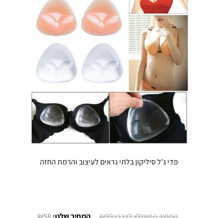
לבחור
את
האפשרויו
בעמוד
המוצר
פדי ג’ל סיליקון בלתי נראים לעיצוב והרמת החזה
המחיר
המחיר
₪
58
₪
99