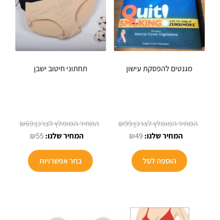
מגנטים להפסקת עישון
תחתוני חיטוב ישבן
המחיר
המחיר
₪
69
₪
99
המחיר
המקורי
המחיר
המקורי
₪
55
₪
49
הנוכחי
היה:
הנוכחי
היה:
למוצר
הוא:
₪99.
הוא:
₪69.
הוספה לסל
בחר אפשרויות
זה
₪55.
₪49.
יש
מספר
סוגים.
ניתן