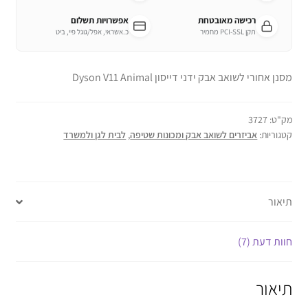
רכישה מאובטחת
אפשרויות תשלום
תקן PCI-SSL מחמיר
כ.אשראי, אפל/גוגל פיי, ביט
מסנן אחורי לשואב אבק ידני דייסון Dyson V11 Animal
מק"ט:
3727
קטגוריות:
אביזרים לשואב אבק ומכונות שטיפה
,
לבית לגן ולמשרד
תיאור
חוות דעת (7)
תיאור