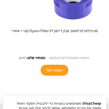
סט פילטרים לשואב אבק דייסון Dyson Filter V7 קוני + אחורי
המחיר
המחיר
₪
49
₪
99
המקורי
הנוכחי
היה:
הוא:
הוספה לסל
₪49.
₪99.
ShopCheap
משתמשים בעוגיות כדי להבטיח תפקוד האתר
ולשפר את חוויית המשתמש. אפשר לבחור אילו סוגי עוגיות