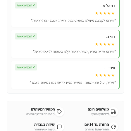
דייסון
דניאל מ.
✓
רוכש מאומת
Dyson
★★★★★
V11
"שירות לקוחות מעולה ומענה מהיר. האתר מאוד נוח לרכישה."
Animal
רוני ב.
✓
רוכש מאומת
★★★★★
"שירות אדיב ומהיר, חווית רכישה קלה ופשוטה ללא סיבוכים."
איתי ר.
✓
רוכש מאומת
★★★★★
"מהיר, יעיל והכי חשוב - המוצר הגיע בדיוק כמו בתיאור באתר."
משלוחים חינם
המחיר המשתלם
לכל חלקי הארץ
מתחייבים להצעה הטובה
החזרה עד 14 יום
שירות בעברית
התחרטתם? מחזירים
מענה אנושי ומהיר