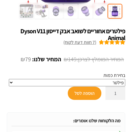
פילטרים אחוריים לשואב אבק דייסון Dyson V11
Animal
(
7
חוות דעת לקוח)
7
מדורגים
5.00
מתוך 5 מבוסס
המחיר
המחיר
₪
79
₪
149
על
דירוגים של
המקורי
הנוכחי
לקוחות
בחירת כמות
היה:
הוא:
₪79.
₪149.
כמות
הוספה לסל
של
פילטרים
אחוריים
לשואב
מה הלקוחות שלנו אומרים:
אבק