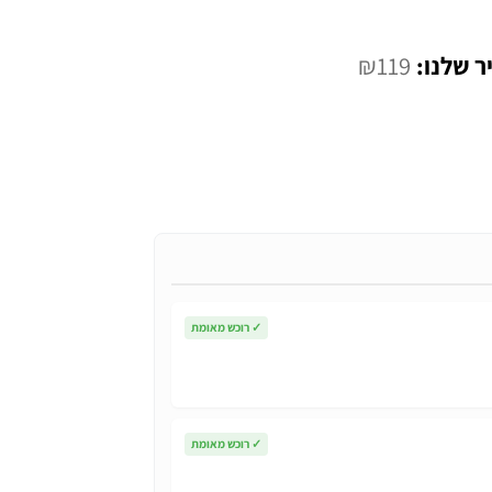
המחיר
₪
119
י
הנוכחי
הוא:
₪119.
✓
רוכש מאומת
✓
רוכש מאומת