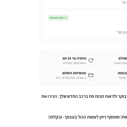
ים."
✓
רוכש מאומת
וכבים!"
שתלם
החזרה עד 14 יום
צעה הטובה
התחרטתם? מחזירים
ובטחת
אפשרויות תשלום
כ.אשראי, אפל/גוגל פיי, ביט
בוקר ולראות מכות פח ברכב החדש שלך. הכירו את
ת! סופסוף ניתן לעשות הכול בעצמך- ובקלות!