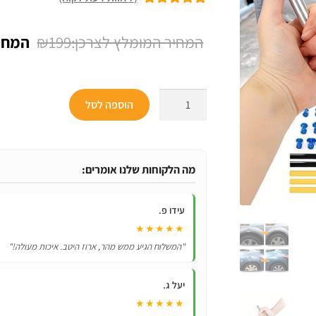
7
מדורגים
5.00
מתוך 5 מבוסס
המחיר
₪
199
על
דירוגים של
המקור
לקוחות
היה:
כמות
הוספה לסל
₪199.
של
ערכת
תיקון
מכות
מה הלקוחות שלנו אומרים:
פח
לרכב
עידו פ.
-
★★★★★
נוחה
"המשלוח הגיע ממש מהר, ארוז היטב. איכות מעולה!"
ופשוטה
לשימוש!
יעל ג.
★★★★★