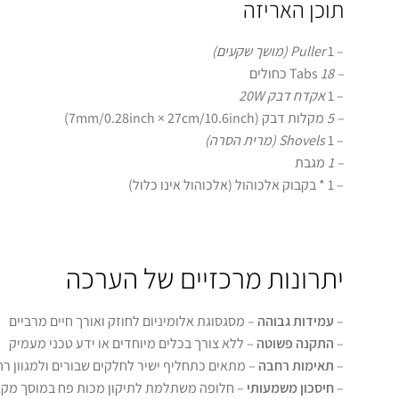
תוכן האריזה
– 1
Puller (מושך שקעים)
– 18
Tabs כחולים
– 1
אקדח דבק 20W
– 5
מקלות דבק (7mm/0.28inch × 27cm/10.6inch)
– 1
Shovels (מרית הסרה)
– 1
מגבת
– 1 * בקבוק אלכוהול (אלכוהול אינו כלול)
יתרונות מרכזיים של הערכה
–
עמידות גבוהה
– מסגסוגת אלומיניום לחוזק ואורך חיים מרביים
–
התקנה פשוטה
– ללא צורך בכלים מיוחדים או ידע טכני מעמיק
–
תאימות רחבה
– מתאים כתחליף ישיר לחלקים שבורים ולמגוון רח
–
חיסכון משמעותי
– חלופה משתלמת לתיקון מכות פח במוסך מקצ