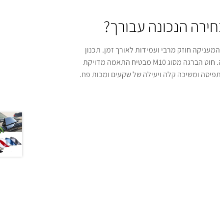
חירה הנכונה עבורך?
ת אלומיניום (Aluminum Alloy) איכותית, המעניקה חוזק מרבי ועמידות לאורך זמן. תכנון
ארגונומי מאפשר שימוש נוח ופשוט, גם עבור מי שאינו טכנאי מנוסה. חוט הברגה מסוג M10 מבטיח התאמה מדויקת