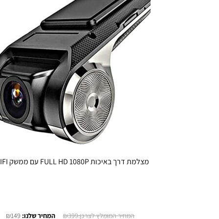
מצלמת דרך באיכות FULL HD 1080P עם ממשק WIFI
המחיר
המ
₪
149
₪
399