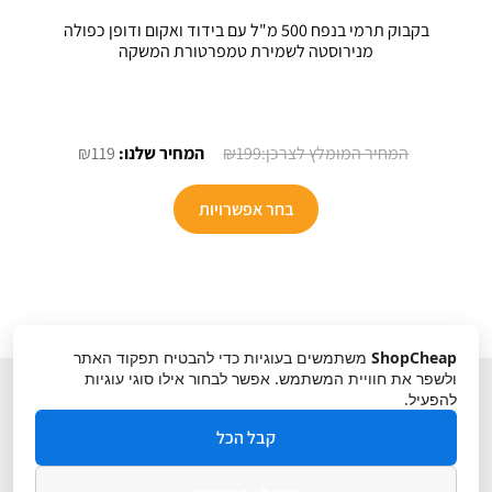
בקבוק תרמי בנפח 500 מ"ל עם בידוד ואקום ודופן כפולה
מנירוסטה לשמירת טמפרטורת המשקה
המחיר
המחיר
₪
119
₪
199
המקורי
הנוכחי
למוצר
היה:
הוא:
בחר אפשרויות
זה
₪119.
₪199.
יש
מספר
סוגים.
ניתן
ShopCheap
משתמשים בעוגיות כדי להבטיח תפקוד האתר
לבחור
ולשפר את חוויית המשתמש. אפשר לבחור אילו סוגי עוגיות
את
להפעיל.
האפשרויות
קבל הכל
בעמוד
המוצר