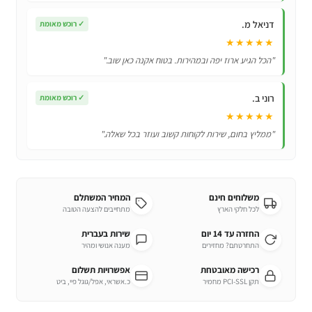
דניאל מ.
✓
רוכש מאומת
★★★★★
"הכל הגיע ארוז יפה ובמהירות. בטוח אקנה כאן שוב."
רוני ב.
✓
רוכש מאומת
★★★★★
"ממליץ בחום, שירות לקוחות קשוב ועוזר בכל שאלה."
משלוחים חינם
המחיר המשתלם
לכל חלקי הארץ
מתחייבים להצעה הטובה
החזרה עד 14 יום
שירות בעברית
התחרטתם? מחזירים
מענה אנושי ומהיר
רכישה מאובטחת
אפשרויות תשלום
תקן PCI-SSL מחמיר
כ.אשראי, אפל/גוגל פיי, ביט