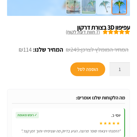
עפיפון 3D בצורת דרקון
(
7
חוות דעת לקוח)
7
מדורגים
5.00
מתוך 5 מבוסס
המחיר
המחיר
₪
114
₪
249
על
דירוגים של
המקורי
הנוכחי
לקוחות
כמות
היה:
הוא:
הוספה לסל
של
₪114.
₪249.
עפיפון
3D
בצורת
מה הלקוחות שלנו אומרים:
דרקון
יוסי כ.
✓
רוכש מאומת
★★★★★
"הזמנתי ויצאתי סופר מרוצה. הגיע בדיוק מה שציפיתי ותוך זמן קצר."