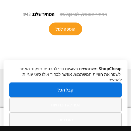
המחיר
המחיר
₪
48
₪
99
המקורי
הנוכחי
היה:
הוא:
הוספה לסל
₪48.
₪99.
ShopCheap
משתמשים בעוגיות כדי להבטיח תפקוד האתר
ולשפר את חוויית המשתמש. אפשר לבחור אילו סוגי עוגיות
להפעיל.
קבל הכל
הסר לא הכרחיות
תקנון
ביטול עסקה
מדיניות פרטיות
0
העדפות
חיפוש
חיפוש
עבור:
מדיניות פרטיות