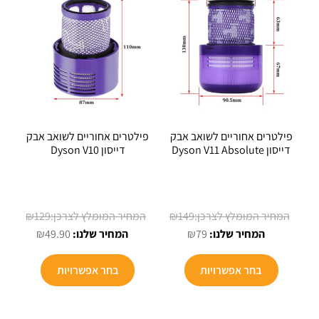
פילטרים אחוריים לשואב אבק
פילטרים אחוריים לשואב אבק
דייסון Dyson V11 Absolute
דייסון Dyson V10
המחיר
המחיר
₪
129
₪
149
המחיר
המקורי
המחיר
המקורי
₪
49.90
₪
79
הנוכחי
היה:
הנוכחי
היה:
הוא:
₪149.
הוא:
₪129.
בחר אפשרויות
בחר אפשרויות
₪49.90.
₪79.