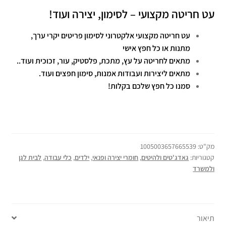
עט חריטה מקצועי – לסימון, יצירה ועוד!
עט חריטה מקצועי אלקטרוני לסימון פריטים יקרי ערך,
מתנות או כל חפץ אישי
מתאים לחריטה על עץ, מתכת, פלסטיק, עור, זכוכית ועוד..
מתאים ליצירות ועבודות אמנות, סימון חפצים ועוד.
סמנו כל חפץ שלכם בקלות!
מק"ט:
1005003657665539
קטגוריות:
גאדג'טים ולהיטים
,
חומרי יצירה ופנאי
,
ילדים
,
כלי עבודה
,
לבית לגן
ולמשרד
תיאור