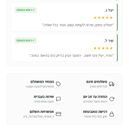
יעל ג.
✓
רוכש מאומת
★★★★★
"ממליץ בחום, שירות לקוחות קשוב ועוזר בכל שאלה."
שיר ל.
✓
רוכש מאומת
★★★★★
"מהיר, יעיל והכי חשוב - המוצר הגיע בדיוק כמו בתיאור באתר."
משלוחים חינם
המחיר המשתלם
לכל חלקי הארץ
מתחייבים להצעה הטובה
החזרה עד 14 יום
שירות בעברית
התחרטתם? מחזירים
מענה אנושי ומהיר
רכישה מאובטחת
אפשרויות תשלום
תקן PCI-SSL מחמיר
כ.אשראי, אפל/גוגל פיי, ביט