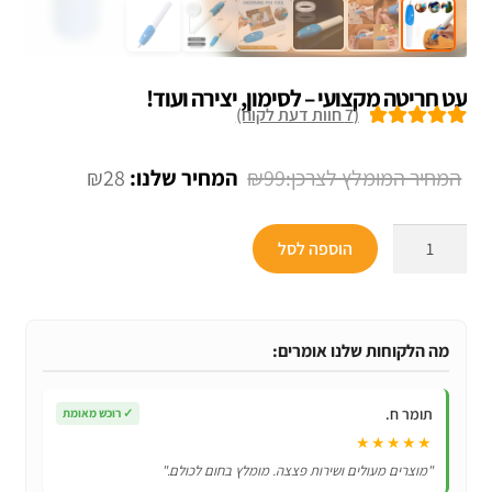
עט חריטה מקצועי – לסימון, יצירה ועוד!
(
7
חוות דעת לקוח)
7
מדורגים
5.00
מתוך 5 מבוסס
המחיר
המחיר
₪
28
₪
99
על
דירוגים של
המקורי
הנוכחי
לקוחות
כמות
היה:
הוא:
הוספה לסל
של
₪28.
₪99.
עט
חריטה
מקצועי
מה הלקוחות שלנו אומרים:
–
לסימון,
תומר ח.
✓
רוכש מאומת
יצירה
★★★★★
ועוד!
"מוצרים מעולים ושירות פצצה. מומלץ בחום לכולם."