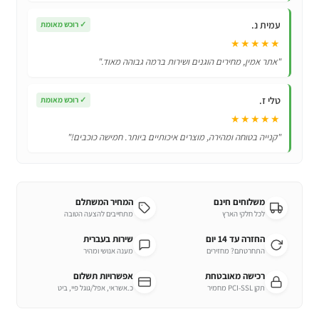
עמית נ.
✓
רוכש מאומת
★★★★★
"אתר אמין, מחירים הוגנים ושירות ברמה גבוהה מאוד."
טלי ז.
✓
רוכש מאומת
★★★★★
"קנייה בטוחה ומהירה, מוצרים איכותיים ביותר. חמישה כוכבים!"
משלוחים חינם
המחיר המשתלם
לכל חלקי הארץ
מתחייבים להצעה הטובה
החזרה עד 14 יום
שירות בעברית
התחרטתם? מחזירים
מענה אנושי ומהיר
רכישה מאובטחת
אפשרויות תשלום
תקן PCI-SSL מחמיר
כ.אשראי, אפל/גוגל פיי, ביט