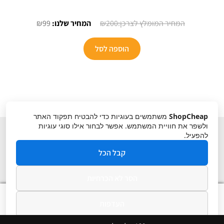
המחיר
המחיר
₪
99
₪
200
המקורי
הנוכחי
היה:
הוא:
הוספה לסל
₪99.
₪200.
ShopCheap
משתמשים בעוגיות כדי להבטיח תפקוד האתר
ולשפר את חוויית המשתמש. אפשר לבחור אילו סוגי עוגיות
להפעיל.
קבל הכל
הסר לא הכרחיות
תקנון
ביטול עסקה
מדיניות פרטיות
0
העדפות
חיפוש
חיפוש
עבור:
מדיניות פרטיות