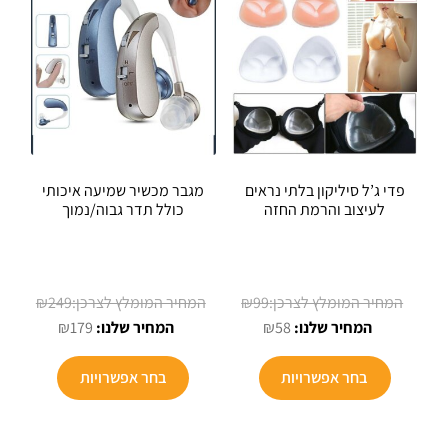
פדי ג’ל סיליקון בלתי נראים
מגבר מכשיר שמיעה איכותי
לעיצוב והרמת החזה
כולל תדר גבוה/נמוך
המחיר
המחיר
₪
249
₪
99
המחיר
המקורי
המחיר
המקורי
₪
179
₪
58
הנוכחי
היה:
הנוכחי
היה:
למוצר
הוא:
₪99.
הוא:
₪249.
בחר אפשרויות
בחר אפשרויות
זה
₪179.
₪58.
יש
מספר