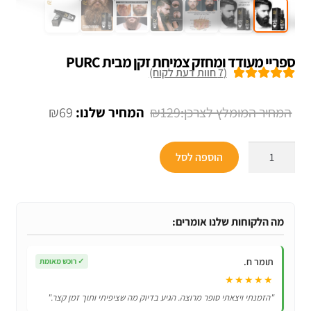
ספריי מעודד ומחזק צמיחת זקן מבית PURC
(
7
חוות דעת לקוח)
7
מדורגים
5.00
מתוך 5 מבוסס
המחיר
המחיר
₪
69
₪
129
על
דירוגים של
המקורי
הנוכחי
לקוחות
כמות
היה:
הוא:
הוספה לסל
של
₪69.
₪129.
ספריי
מעודד
ומחזק
מה הלקוחות שלנו אומרים:
צמיחת
זקן
תומר ח.
✓
רוכש מאומת
מבית
★★★★★
PURC
"הזמנתי ויצאתי סופר מרוצה. הגיע בדיוק מה שציפיתי ותוך זמן קצר."