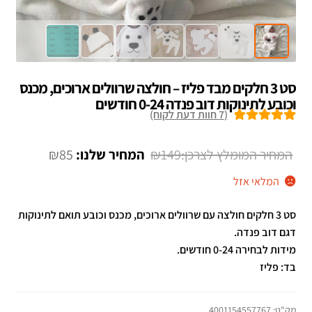
סט 3 חלקים מבד פליז – חולצה שרוולים ארוכים, מכנס
וכובע לתינוקות דוב פנדה 0-24 חודשים
(
7
חוות דעת לקוח)
7
מדורגים
5.00
מתוך 5 מבוסס
המחיר
המחיר
₪
85
₪
149
על
דירוגים של
המקורי
הנוכחי
המלאי אזל
לקוחות
היה:
הוא:
סט 3 חלקים חולצה עם שרוולים ארוכים, מכנס וכובע תואם לתינוקות
₪85.
₪149.
דגם דוב פנדה.
מידות לבחירה 0-24 חודשים.
בד: פליז
מק"ט:
4001154557767