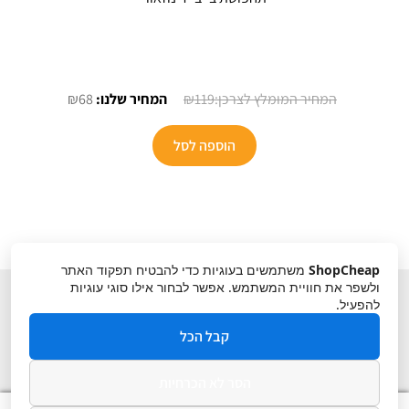
המחיר
המחיר
₪
68
₪
119
המקורי
הנוכחי
היה:
הוא:
הוספה לסל
₪68.
₪119.
ShopCheap
משתמשים בעוגיות כדי להבטיח תפקוד האתר
ולשפר את חוויית המשתמש. אפשר לבחור אילו סוגי עוגיות
להפעיל.
קבל הכל
הסר לא הכרחיות
תקנון
ביטול עסקה
מדיניות פרטיות