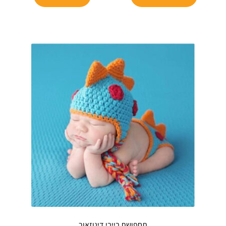
זה
₪64.90.
₪289.
יש
מספר
סוגים.
ניתן
לבחור
את
האפשרויות
בעמוד
המוצר
תחפושת בייבי דינוזאור