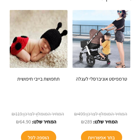
טרמפיסט אוניברסלי לעגלה
תחפושת בייבי חיפושית
המחיר
המחיר
₪
119
₪
499
המחיר
המקורי
המחיר
המקורי
₪
64.90
₪
289
הנוכחי
היה:
הנוכחי
היה:
למוצר
הוא:
₪499.
הוא:
₪119.
בחר אפשרויות
הוספה לסל