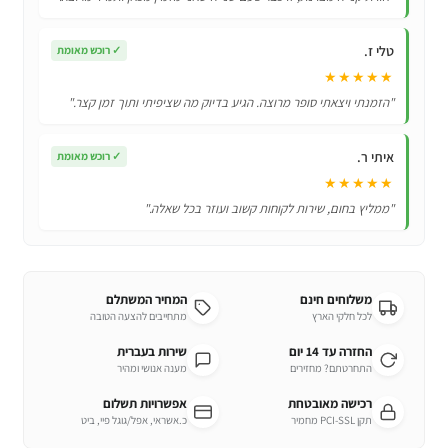
V8
טלי ז.
✓
רוכש מאומת
★★★★★
"הזמנתי ויצאתי סופר מרוצה. הגיע בדיוק מה שציפיתי ותוך זמן קצר."
איתי ר.
✓
רוכש מאומת
★★★★★
"ממליץ בחום, שירות לקוחות קשוב ועוזר בכל שאלה."
משלוחים חינם
המחיר המשתלם
לכל חלקי הארץ
מתחייבים להצעה הטובה
החזרה עד 14 יום
שירות בעברית
התחרטתם? מחזירים
מענה אנושי ומהיר
רכישה מאובטחת
אפשרויות תשלום
תקן PCI-SSL מחמיר
כ.אשראי, אפל/גוגל פיי, ביט