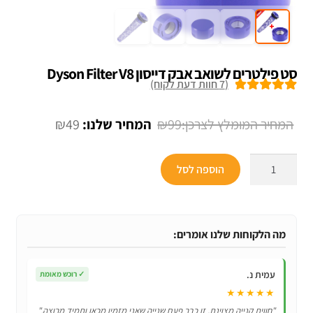
סט פילטרים לשואב אבק דייסון Dyson Filter V8
(
7
חוות דעת לקוח)
7
מדורגים
5.00
מתוך 5 מבוסס
המחיר
המחיר
₪
49
₪
99
על
דירוגים של
המקורי
הנוכחי
לקוחות
כמות
היה:
הוא:
הוספה לסל
של
₪49.
₪99.
סט
פילטרים
לשואב
מה הלקוחות שלנו אומרים:
אבק
דייסון
עמית נ.
✓
רוכש מאומת
Dyson
★★★★★
Filter
"חווית קנייה מצוינת, זו כבר פעם שנייה שאני מזמין מכאן ותמיד מרוצה."