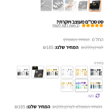
סט סכו"ם מעוצב ויוקרתי!
(
2
חוות דעת לקוח)
2
מדורגים
5.00
מתוך 5 מבוסס
החל מ
על
דירוגים של
₪
185
₪
299
לקוחות
בחירה
נקה
המחיר
המחיר
₪
185
₪
299