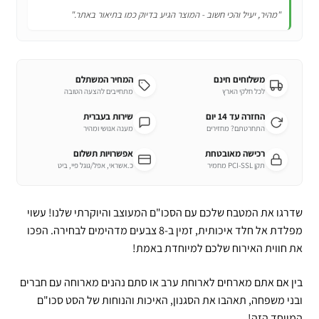
"מהיר, יעיל והכי חשוב - המוצר הגיע בדיוק כמו בתיאור באתר."
משלוחים חינם
המחיר המשתלם
לכל חלקי הארץ
מתחייבים להצעה הטובה
החזרה עד 14 יום
שירות בעברית
התחרטתם? מחזירים
מענה אנושי ומהיר
רכישה מאובטחת
אפשרויות תשלום
תקן PCI-SSL מחמיר
כ.אשראי, אפל/גוגל פיי, ביט
שדרגו את המטבח שלכם עם הסכו"ם המעוצב והיוקרתי שלנו! עשוי
מפלדת אל חלד איכותית, זמין ב-8 צבעים מדהימים לבחירה. הפכו
את חווית האירוח שלכם למיוחדת באמת!
בין אם אתם מארחים לארוחת ערב או סתם נהנים מארוחה עם חברים
ובני משפחה, תאהבו את הסגנון, האיכות והנוחות של הסט סכו"ם
המיוחד הזה!