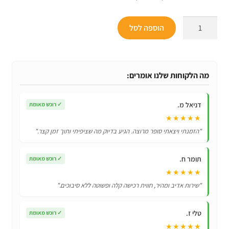
המקורי
הנוכחי
כמות
היה:
הוא:
הוספה לסל
של
₪185.
₪299.
סט
סכו"ם
מעוצב
מה הלקוחות שלנו אומרים:
ויוקרתי!
דניאל מ.
✓
רוכש מאומת
★★★★★
"הזמנתי ויצאתי סופר מרוצה. הגיע בדיוק מה שציפיתי ותוך זמן קצר."
תומר ח.
✓
רוכש מאומת
★★★★★
"שירות אדיב ומהיר, חווית רכישה קלה ופשוטה ללא סיבוכים."
טלי ז.
✓
רוכש מאומת
★★★★★