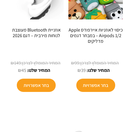
כיסוי לאוזניות איירפודס Apple
אוזניית Bluetooth מעוצבת
Airpods 1/2 – במבחר דגמים
לנוחות מירבית – דגם 2026
מדליקים
המחיר
המחיר
₪
149
₪
99
המחיר
המקורי
המחיר
המקורי
₪
45
₪
39
הנוכחי
היה:
הנוכחי
היה:
למוצר
הוא:
₪99.
הוא:
₪149.
בחר אפשרויות
בחר אפשרויות
זה
₪45.
₪39.
יש
מספר
סוגים.
ניתן
לבחור