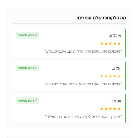
נרתיק
ארנק
לSamsung
מה הלקוחות שלנו אומרים:
Galaxy
S7
מיכל א.
✓
רוכש מאומת
עם
★★★★★
מקום
"המשלוח הגיע ממש מהר, ארוז היטב. איכות מעולה!"
לכרטיסי
אשראי
יעל ג.
✓
רוכש מאומת
★★★★★
"המשלוח הגיע תוך כמה ימים, שירות מעבר למצופה."
אסף ד.
✓
רוכש מאומת
★★★★★
"ממליץ בחום, שירות לקוחות קשוב ועוזר בכל שאלה."