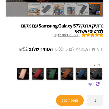
נרתיק ארנק לSamsung Galaxy S7 עם מקום
לכרטיסי אשראי
(
7
חוות דעת לקוח)
7
מדורגים
5.00
מתוך 5 מבוסס
המחיר
המחיר
₪
52
₪
99
על
דירוגים של
המקורי
הנוכחי
לקוחות
היה:
הוא:
בחירה
₪52.
₪99.
נקה
כמות
הוספה לסל
של