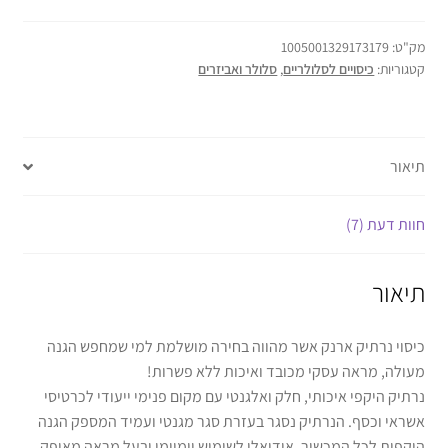
מק"ט:
1005001329173179
קטגוריות:
כיסויים לסלולריים
,
סלולר ואביזרים
תיאור
חוות דעת (7)
תיאור
כיסוי נרתיק ארנק אשר מהווה בחירה מושלמת למי שמחפש הגנה
מעולה, מראה עסקי מכובד ואיכות ללא פשרות!
נרתיק היקפי איכותי, חלק ואלגנטי עם מקום פנימי ייעודי לכרטיסי
אשראי וכסף. הנרתיק נסגר בעזרת סגר מגנטי ועמיד המספק הגנה
היקפית לכל המכשיר. אידיאלי לשימוש יומיומי ובעל מראה מאופק