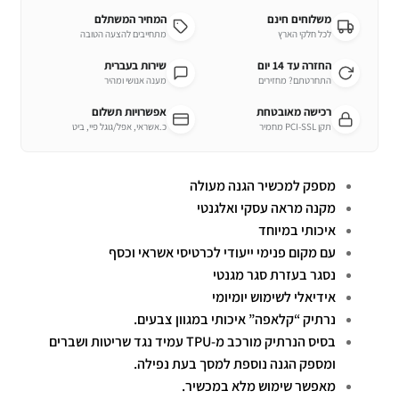
משלוחים חינם
המחיר המשתלם
לכל חלקי הארץ
מתחייבים להצעה הטובה
החזרה עד 14 יום
שירות בעברית
התחרטתם? מחזירים
מענה אנושי ומהיר
רכישה מאובטחת
אפשרויות תשלום
תקן PCI-SSL מחמיר
כ.אשראי, אפל/גוגל פיי, ביט
מספק למכשיר הגנה מעולה
מקנה מראה עסקי ואלגנטי
איכותי במיוחד
עם מקום פנימי ייעודי לכרטיסי אשראי וכסף
נסגר בעזרת סגר מגנטי
אידיאלי לשימוש יומיומי
נרתיק “קלאפה” איכותי במגוון צבעים.
בסיס הנרתיק מורכב מ-TPU עמיד נגד שריטות ושברים
ומספק הגנה נוספת למסך בעת נפילה.
מאפשר שימוש מלא במכשיר.