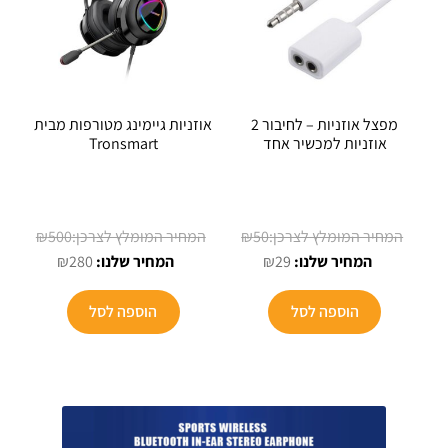
מפצל אוזניות – לחיבור 2
אוזניות גיימינג מטורפות מבית
אוזניות למכשיר אחד
Tronsmart
המחיר
המחיר
₪
500
₪
50
המחיר
המקורי
המחיר
המקורי
₪
280
₪
29
הנוכחי
היה:
הנוכחי
היה:
הוא:
₪50.
הוא:
₪500.
הוספה לסל
הוספה לסל
₪280.
₪29.