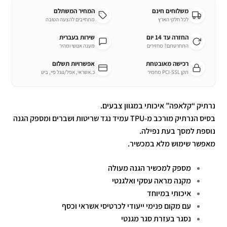
משלוחים חינם
המחיר המשתלם
לכל חלקי הארץ
מתחייבים להצעה הטובה
החזרה עד 14 יום
שירות בעברית
התחרטתם? מחזירים
מענה אנושי ומהיר
רכישה מאובטחת
אפשרויות תשלום
תקן PCI-SSL מחמיר
כ.אשראי, אפל/גוגל פיי, ביט
נרתיק “קלאפה” איכותי במגוון צבעים.
בסיס הנרתיק מורכב מ-TPU עמיד נגד שריטות ושברים ומספק הגנה
נוספת למסך בעת נפילה.
מאפשר שימוש מלא במכשיר.
מספק למכשיר הגנה מעולה
מקנה מראה עסקי ואלגנטי
איכותי במיוחד
עם מקום פנימי ייעודי לכרטיסי אשראי וכסף
נסגר בעזרת סגר מגנטי