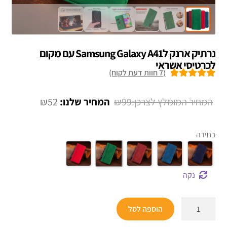
נרתיק ארנק לSamsung Galaxy A41 עם מקום
לכרטיסי אשראי
(
7
חוות דעת לקוח)
7
מדורגים
5.00
מתוך 5 מבוסס
המחיר
המחיר
₪
52
₪
99
על
דירוגים של
המקורי
הנוכחי
לקוחות
היה:
הוא:
בחירה
₪52.
₪99.
נקה
כמות
הוספה לסל
של