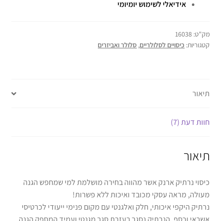
אידיאלי לשימוש יומיומי
מק"ט:
16038
קטגוריות:
כיסויים לסלולריים
,
סלולר ואביזרים
תיאור
חוות דעת (7)
תיאור
כיסוי נרתיק ארנק אשר מהווה בחירה מושלמת למי שמחפש הגנה
מעולה, מראה עסקי מכובד ואיכות ללא פשרות!
נרתיק היקפי איכותי, חלק ואלגנטי עם מקום פנימי ייעודי לכרטיסי
אשראי וכסף. הנרתיק נסגר בעזרת סגר מגנטי ועמיד המספק הגנה