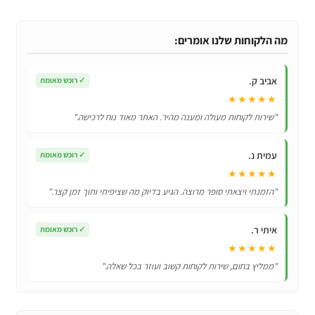
נרתיק
ארנק
לSamsung
מה הלקוחות שלנו אומרים:
Galaxy
A41
אביב ק.
✓
רוכש מאומת
עם
★★★★★
מקום
"שירות לקוחות מעולה ומענה מהיר. האתר מאוד נוח לרכישה."
לכרטיסי
אשראי
עמית נ.
✓
רוכש מאומת
★★★★★
"הזמנתי ויצאתי סופר מרוצה. הגיע בדיוק מה שציפיתי ותוך זמן קצר."
איתי ר.
✓
רוכש מאומת
★★★★★
"ממליץ בחום, שירות לקוחות קשוב ועוזר בכל שאלה."