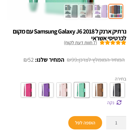
נרתיק ארנק ל Samsung Galaxy J6 2018 עם מקום
לכרטיסי אשראי
(
7
חוות דעת לקוח)
7
מדורגים
5.00
מתוך 5 מבוסס
המחיר
המחיר
₪
52
₪
99
על
דירוגים של
המקורי
הנוכחי
לקוחות
היה:
הוא:
בחירה
₪52.
₪99.
נקה
כמות
הוספה לסל
של