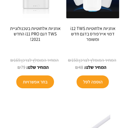
אוזניות אלחוטיות i12 TWS
אוזניות אלחוטיות בטכנולוגיית
דמוי איירפודס בדגם חדש
TWS דגם i11 PRO החדש
ומשופר
2021!
המחיר
המחיר
₪
169
₪
150
המחיר
המקורי
המחיר
המקורי
₪
79
₪
48
הנוכחי
היה:
הנוכחי
היה:
הוא:
₪150.
הוא:
₪169.
הוספה לסל
בחר אפשרויות
₪79.
₪48.