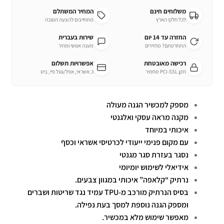
משלוחים חינם
המחיר המשתלם
לכל חלקי הארץ
מתחייבים להצעה הטובה
החזרה עד 14 יום
שירות בעברית
התחרטתם? מחזירים
מענה אנושי ומהיר
רכישה מאובטחת
אפשרויות תשלום
תקן PCI-SSL מחמיר
כ.אשראי, אפל/גוגל פיי, ביט
מספק למכשיר הגנה מעולה
מקנה מראה עסקי ואלגנטי
איכותי במיוחד
עם מקום פנימי ייעודי לכרטיסי אשראי וכסף
נסגר בעזרת סגר מגנטי
אידיאלי לשימוש יומיומי
נרתיק “קלאפה” איכותי במגוון צבעים.
בסיס הנרתיק מורכב מ-TPU עמיד נגד שריטות ושברים
ומספק הגנה נוספת למסך בעת נפילה.
מאפשר שימוש מלא במכשיר.