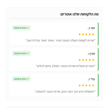
נרתיק
ארנק
ל
מה הלקוחות שלנו אומרים:
Samsung
Galaxy
יוסי כ.
✓
רוכש מאומת
J6
★★★★★
2018
"שירות לקוחות מעולה ומענה מהיר. האתר מאוד נוח לרכישה."
עם
מקום
אורן ו.
✓
רוכש מאומת
לכרטיסי
★★★★★
אשראי
"מוצרים מעולים ושירות פצצה. מומלץ בחום לכולם."
טלי ז.
✓
רוכש מאומת
★★★★★
"המשלוח הגיע תוך כמה ימים, שירות מעבר למצופה."