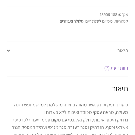
מק"ט:
13906-188
קטגוריות:
כיסויים לסלולריים
,
סלולר ואביזרים
תיאור
חוות דעת (7)
תיאור
כיסוי נרתיק ארנק אשר מהווה בחירה מושלמת למי שמחפש הגנה
מעולה, מראה עסקי מכובד ואיכות ללא פשרות!
נרתיק היקפי איכותי, חלק ואלגנטי עם מקום פנימי ייעודי לכרטיסי
אשראי וכסף. הנרתיק נסגר בעזרת סגר מגנטי ועמיד המספק הגנה
היקפית לכל המכשיר. אידיאלי לשימוש יומיומי ובעל מראה מאופק