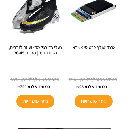
ארנק שולף כרטיסי אשראי
נעלי כדורגל מקצועיות לגברים,
נשים ונוער | מידות 36-45
המחיר
המחיר
₪
299
₪
150
המחיר
המקורי
המחיר
המקורי
₪
249
₪
48
הנוכחי
היה:
הנוכחי
היה:
למוצר
למוצר
הוא:
₪150.
הוא:
₪299.
בחר אפשרויות
בחר אפשרויות
זה
זה
₪249.
₪48.
יש
יש
מספר
מספר
סוגים.
סוגים.