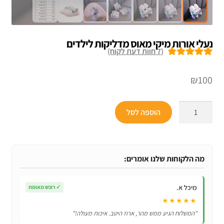
נעלי אורות מיקי מאוס מדליקות לילדים
(
7
חוות דעת לקוח)
7
מדורגים
5.00
מתוך 5 מבוסס
₪
100
על
דירוגים של
לקוחות
כמות
הוספה לסל
של
נעלי
אורות
מיקי
מה הלקוחות שלנו אומרים:
מאוס
מדליקות
מיכל א.
✓
רוכש מאומת
לילדים
★★★★★
"המשלוח הגיע ממש מהר, ארוז היטב. איכות מעולה!"