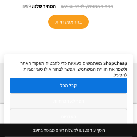
המחיר
המחיר
₪
99
₪
200
המקורי
הנוכחי
למוצר
היה:
הוא:
בחר אפשרויות
זה
₪99.
₪200.
יש
מספר
סוגים.
ניתן
ShopCheap
משתמשים בעוגיות כדי להבטיח תפקוד האתר
לבחור
ולשפר את חוויית המשתמש. אפשר לבחור אילו סוגי עוגיות
את
להפעיל.
האפשרויות
קבל הכל
בעמוד
המוצר
הסר לא הכרחיות
תקנון
ביטול עסקה
מדיניות פרטיות
0
העדפות
חיפוש
חיפוש
עבור:
מדיניות פרטיות
הוסף עוד ₪120 למשלוח רשום מבוטח בחינם