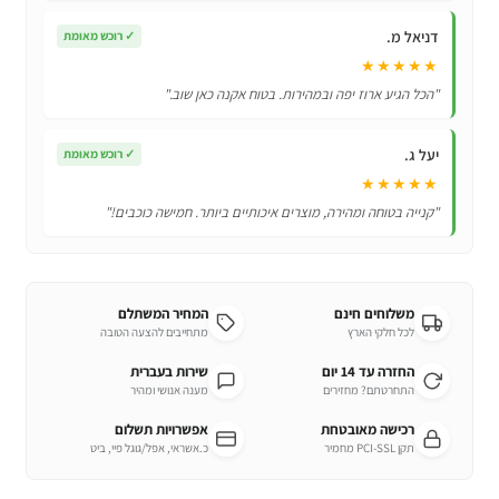
דניאל מ.
✓
רוכש מאומת
★★★★★
"הכל הגיע ארוז יפה ובמהירות. בטוח אקנה כאן שוב."
יעל ג.
✓
רוכש מאומת
★★★★★
"קנייה בטוחה ומהירה, מוצרים איכותיים ביותר. חמישה כוכבים!"
משלוחים חינם
המחיר המשתלם
לכל חלקי הארץ
מתחייבים להצעה הטובה
החזרה עד 14 יום
שירות בעברית
התחרטתם? מחזירים
מענה אנושי ומהיר
רכישה מאובטחת
אפשרויות תשלום
תקן PCI-SSL מחמיר
כ.אשראי, אפל/גוגל פיי, ביט