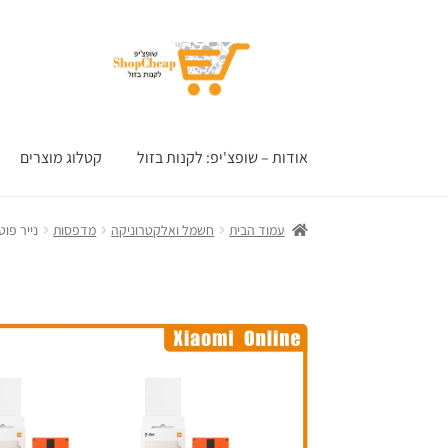
דלג
לדלג
לתוכן
לניווט
אודות – שופצ'יפ: לקנות בזול
קטלוג מוצרים
עמוד הבית
חשמל ואלקטרוניקה
מדפסות
נייר פוטו מדבקה  Printer Paper