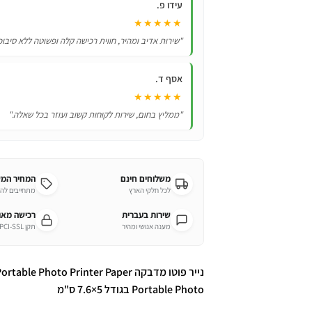
עידו פ.
-
★★★★★
כמות
"שירות אדיב ומהיר, חווית רכישה קלה ופשוטה ללא סיבוכ
לבחירה
אסף ד.
★★★★★
"ממליץ בחום, שירות לקוחות קשוב ועוזר בכל שאלה."
משלוחים חינם
המחיר המ
לכל חלקי הארץ
מתחייבים לה
שירות בעברית
רכישה מא
מענה אנושי ומהיר
תקן PCI-SSL מחמיר
Portable Photo בגודל 5×7.6 ס"מ