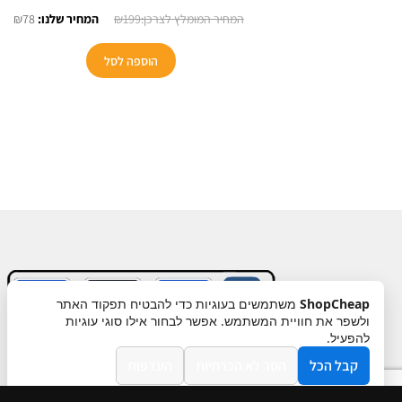
המחיר
המח
₪
78
₪
199
המקורי
הנו
היה:
הוא
הוספה לסל
78.
₪199.
ShopCheap
משתמשים בעוגיות כדי להבטיח תפקוד האתר
ולשפר את חוויית המשתמש. אפשר לבחור אילו סוגי עוגיות
תקנון
ביטול עסקה
מדיניות פרטיות
להפעיל.
קבל הכל
הסר לא הכרחיות
העדפות
מדיניות פרטיות