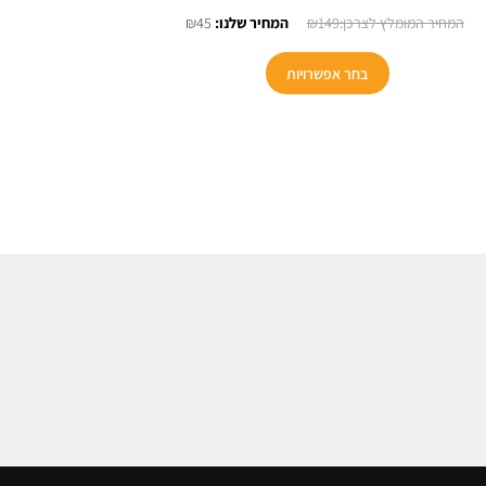
המחיר
המחיר
₪
45
₪
149
המקורי
הנוכחי
היה:
הוא:
בחר אפשרויות
₪45.
₪149.