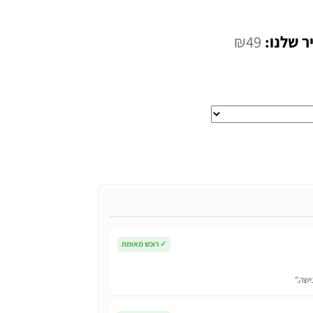
המחיר
₪
49
י
הנוכחי
הוא:
₪49.
✓
רוכש מאומת
ישה."