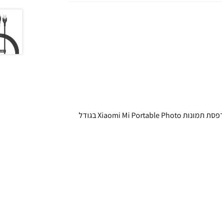
נייר פוטו מדבקה Xiaomi Mi Portable Photo Printer Paper למדפסת תמונות Xiaomi Mi Portable Photo בגודל