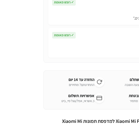
✓
רוכש מאומת
ים."
✓
רוכש מאומת
שתלם
החזרה עד 14 יום
צעה הטובה
התחרטתם? מחזירים
ובטחת
אפשרויות תשלום
כ.אשראי, אפל/גוגל פיי, ביט
נייר פוטו מדבקה Xiaomi Mi Portable Photo Printer Paper למדפסת תמונות Xiaomi Mi