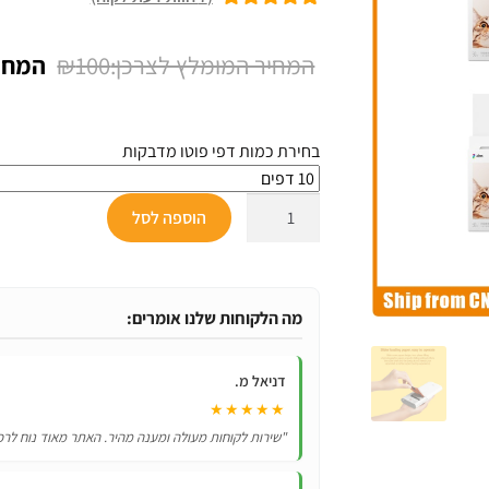
7
מדורגים
5.00
מתוך 5 מבוסס
המחיר
₪
100
על
דירוגים של
המקור
לקוחות
היה:
בחירת כמות דפי פוטו מדבקות
₪100.
כמות
הוספה לסל
של
נייר
פוטו
מדבקה
מה הלקוחות שלנו אומרים:
Xiaomi
Mi
דניאל מ.
Portable
★★★★★
Photo
"שירות לקוחות מעולה ומענה מהיר. האתר מאוד נוח לרכ
Printer
Paper