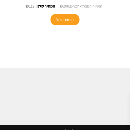
יר
המחיר
המחיר
₪
119
₪
200
כחי
המקורי
הנוכחי
:
היה:
הוא:
הוספה לסל
₪119.
₪200.
₪