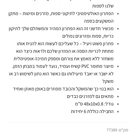
שלנו לספות
הפתרון האולטימטיבי לתיקוני ספות, מזרנים ומיטות – מתקן
המשקעים בספה
מכשיר חדשני זה הוא הפתרון המהיר והמשתלם שלך לתיקון
כריות, ספות ומזרונים נפולים
פתרון פשוט ויעיל – כל שעליכם לעשות הוא להניח אותו
מתחת לכריות הספה או המזרון שלכם ולראות כיצד הוא
משחזר ללא מאמץ את צורתם ומספק תמיכה אופטימלית
מיוצר מחומר PVC קשיח ועמיד, נועד לעמוד במבחן הזמן.
לא ישבר או יאבד מיעילותו גם כאשר הוא נתון לשימוש רב או
משקל
הוא בנוי כך שהמשקל והכובד מפוזרים באופן מאוזן ואחיד
מתאים גם למזרנים כבדים
גודל: 48x10x0.8 ס”מ
החבילה כוללת 6 יחידות
מק"ט:
77389