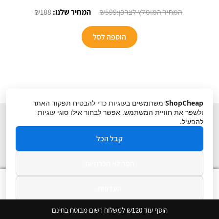
המחיר
המחיר
₪
188
₪
599
המקורי
הנוכחי
היה:
הוא:
הוספה לסל
₪188.
₪599.
ShopCheap
משתמשים בעוגיות כדי להבטיח תפקוד האתר
ולשפר את חוויית המשתמש. אפשר לבחור אילו סוגי עוגיות
להפעיל.
קבל הכל
הסר לא הכרחיות
תקנון
ביטול עסקה
מדיניות פרטיות
0
העדפות
חיפוש
חיפוש
עבור:
מדיניות פרטיות
הוסף עוד ₪120 למשלוח רשום מבוטח בחינם