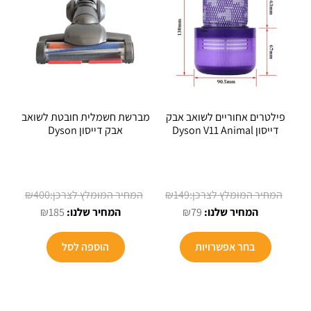
פילטרים אחוריים לשואב אבק
מברשת חשמלית חובטת לשואב
דייסון Dyson V11 Animal
אבק דייסון Dyson
המחיר
המחיר
₪
400
₪
149
המחיר
המקורי
המחיר
המקורי
₪
185
₪
79
הנוכחי
היה:
הנוכחי
היה:
הוא:
₪149.
הוא:
₪400.
בחר אפשרויות
הוספה לסל
₪185.
₪79.