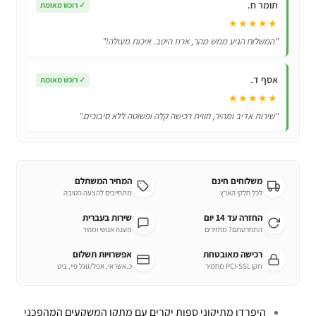
תומר ח.
✓
רוכש מאומת
★★★★★
"המשלוח הגיע ממש מהר, ארוז היטב. איכות מעולה!"
אסף ד.
✓
רוכש מאומת
★★★★★
"שירות אדיב ומהיר, חווית רכישה קלה ופשוטה ללא סיבוכים."
משלוחים חינם
המחיר המשתלם
לכל חלקי הארץ
מתחייבים להצעה הטובה
החזרה עד 14 יום
שירות בעברית
התחרטתם? מחזירים
מענה אנושי ומהיר
רכישה מאובטחת
אפשרויות תשלום
תקן PCI-SSL מחמיר
כ.אשראי, אפל/גוגל פיי, ביט
היפרדו מתיקוני ספות יקרים עם מתקן המשקעים המהפכני