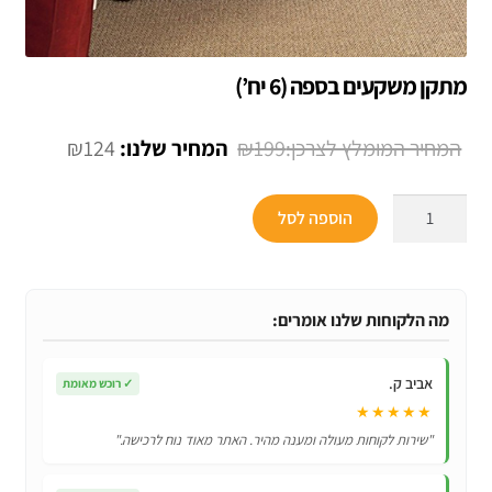
מתקן משקעים בספה (6 יח’)
המחיר
המחיר
₪
124
₪
199
המקורי
הנוכחי
כמות
היה:
הוא:
הוספה לסל
של
₪124.
₪199.
מתקן
משקעים
בספה
מה הלקוחות שלנו אומרים:
(6
יח’)
אביב ק.
✓
רוכש מאומת
★★★★★
"שירות לקוחות מעולה ומענה מהיר. האתר מאוד נוח לרכישה."