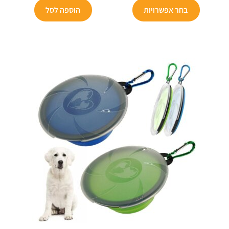
למוצר
הוא:
₪299.
הוא:
₪200.
בחר אפשרויות
הוספה לסל
זה
₪125.
₪149.
יש
מספר
סוגים.
ניתן
לבחור
את
האפשרויות
בעמוד
המוצר