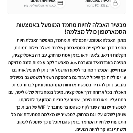
רכישה מאובטחת
אפשרויות תשלום
תקן PCI-SSL מחמיר
כ.אשראי, אפל/גוגל פיי, ביט
מכשיר האכלה לחיות מחמד המופעל באמצעות
הסמארטפון כולל מצלמה!
מתקן האכלה אוטומטי חכם לחיות מחמד, מאפשר האכלת חיות
מחמד דרך אפליקציית הסמארטפון שלכם! משלב צילום תמונות,
הקלטת וידיאו, צ'אט וידאו בזמן אמת מרחוק, עבודה באפליקציה,
תמיכה באנדרואיד ומערכת ios. מאפשר לקבוע כמות הזנה מדויקת
עם חיישן. המכשיר מחובר לשקע החשמל אך ניתן להפעיל אותו גם
ע"י סוללות כך שיכול לעבוד גם בהפסקת חשמל ולשמש גם בטיולים
בטבע. ניתן להגדיר במכשיר ארוחות מתוזמנות וניתן לבחור כמות
האכלה בכל ארוחה דרך אפליקציה. מיכל בנפח גדול של 6 ליטר, עם
פתח עליון מאובטח היטב, ישמור על טריות המזון עד לחלוקתו.
למכשיר יש נורה שנדלקת כשהמוצר מחובר ל WIFI של הבית כך
שניתן לשלוט עליו גם מרחוק. למכשיר יש מצלמה המתעדת את כל
התנועות של חיות המחמד בזמן שהם אוכלים כך שתוכלו לעקוב
ולשתף ובעיקר להיות רגועים.