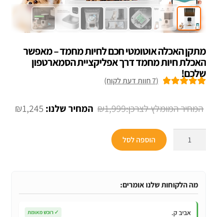
מתקן האכלה אוטומטי חכם לחיות מחמד – מאפשר
האכלת חיות מחמד דרך אפליקציית הסמארטפון
שלכם!
(
7
חוות דעת לקוח)
7
מדורגים
5.00
מתוך 5 מבוסס
המחיר
המחי
₪
1,245
₪
1,999
על
דירוגים של
המקורי
הנוכח
לקוחות
כמות
היה:
הוא:
הוספה לסל
של
245.
₪1,999.
מתקן
האכלה
אוטומטי
מה הלקוחות שלנו אומרים:
חכם
לחיות
אביב ק.
✓
רוכש מאומת