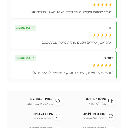
מחמד
★★★★★
-
"שירות לקוחות מעולה ומענה מהיר. האתר מאוד נוח לרכישה."
מאפשר
האכלת
רוני ב.
✓
רוכש מאומת
חיות
★★★★★
מחמד
"אתר אמין, מחירים הוגנים ושירות ברמה גבוהה מאוד."
דרך
אפליקציית
שיר ל.
הסמארטפון
✓
רוכש מאומת
שלכם!
★★★★★
"שירות אדיב ומהיר, חווית רכישה קלה ופשוטה ללא סיבוכים."
משלוחים חינם
המחיר המשתלם
לכל חלקי הארץ
מתחייבים להצעה הטובה
החזרה עד 14 יום
שירות בעברית
התחרטתם? מחזירים
מענה אנושי ומהיר