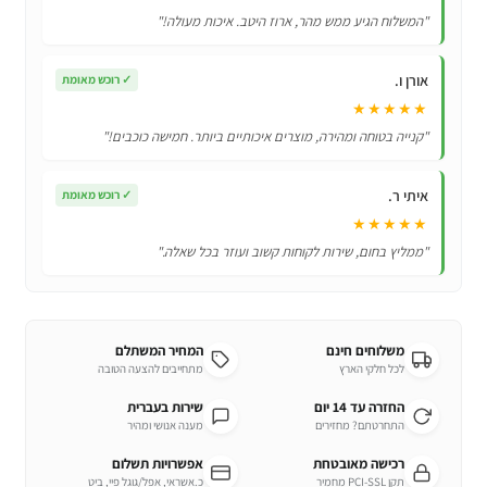
רטרו
"המשלוח הגיע ממש מהר, ארוז היטב. איכות מעולה!"
עם
500
אורן ו.
✓
רוכש מאומת
משחקים!
★★★★★
"קנייה בטוחה ומהירה, מוצרים איכותיים ביותר. חמישה כוכבים!"
איתי ר.
✓
רוכש מאומת
★★★★★
"ממליץ בחום, שירות לקוחות קשוב ועוזר בכל שאלה."
משלוחים חינם
המחיר המשתלם
לכל חלקי הארץ
מתחייבים להצעה הטובה
החזרה עד 14 יום
שירות בעברית
התחרטתם? מחזירים
מענה אנושי ומהיר
רכישה מאובטחת
אפשרויות תשלום
תקן PCI-SSL מחמיר
כ.אשראי, אפל/גוגל פיי, ביט