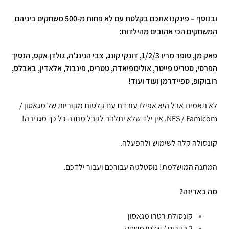
ובנוסף – פינקנו אתכם בקלטת עם לא פחות מ-500 משחקים ביניהם
המשחקים הכי אהובים מהילדות:
פאק מן, סופר מריו 1/2/3, דונקי קונג, צבי הנינג’ה, גולדן אקס, הנסיך
הפרסי, סטריט פייטר, אולימפיאדה, טטריס, פינבול, אלאדין, באבלס,
רובוקופ, ספיידרמן ועוד ועוד!
לא תאמינו אבל היא אפילו עובדת עם קלטות מקוריות של מגאסון /
NES / Famicom. אין ילד שלא יתלהב לקבל מתנה כל כך מגניבה!
קונסולה קלה לשימוש ולהפעלה.
המתנה המושלמת! נוסטלגיה עבורכם ועבור ילדכם.
מה באריזה?
קונסולת רטרו מגאסון
2 בקרים / שלטי משחק