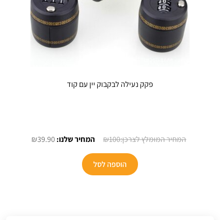
פקק נעילה לבקבוק יין עם קוד
המחיר
המחיר
₪
39.90
₪
100
המקורי
הנוכחי
היה:
הוא:
הוספה לסל
₪39.90.
₪100.