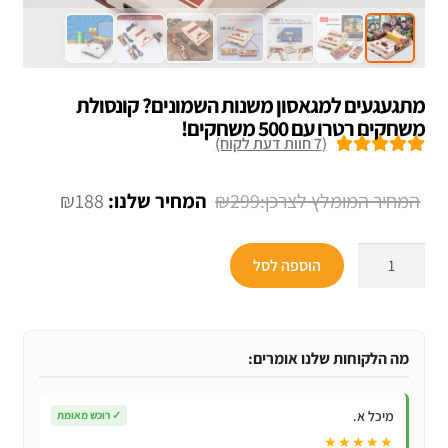
מתגעגעים למגאסון משנות השמונים? קונסולת
משחקים רטרו עם 500 משחקים!
(
7
חוות דעת לקוח)
7
מדורגים
5.00
מתוך 5 מבוסס
המחיר
המחיר
₪
188
₪
299
על
דירוגים של
המקורי
הנוכחי
לקוחות
כמות
היה:
הוא:
הוספה לסל
של
₪188.
₪299.
מתגעגעים
למגאסון
משנות
מה הלקוחות שלנו אומרים:
השמונים?
קונסולת
מיכל א.
✓
רוכש מאומת
משחקים
★★★★★