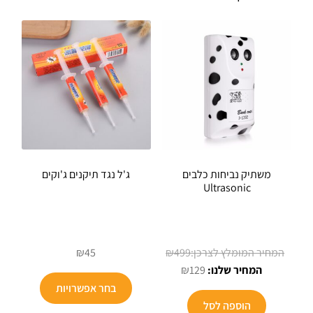
משתיק נביחות כלבים
ג'ל נגד תיקנים ג'וקים
Ultrasonic
המחיר
₪
45
₪
499
המחיר
המקורי
₪
129
הנוכחי
היה:
בחר אפשרויות
הוא:
₪499.
הוספה לסל