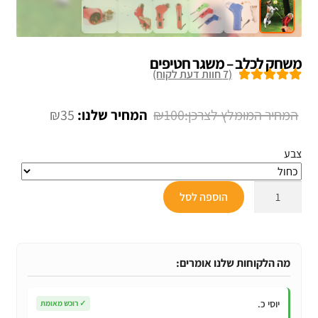
משחק לכלב – משגר חטיפים
(
7
חוות דעת לקוח)
7
מדורגים
5.00
מתוך 5 מבוסס
המחיר
המחיר
₪
35
₪
100
על
דירוגים של
המקורי
הנוכחי
לקוחות
צבע
היה:
הוא:
₪35.
₪100.
כמות
הוספה לסל
של
משחק
לכלב
-
מה הלקוחות שלנו אומרים:
משגר
חטיפים
יוסי כ.
✓
רוכש מאומת