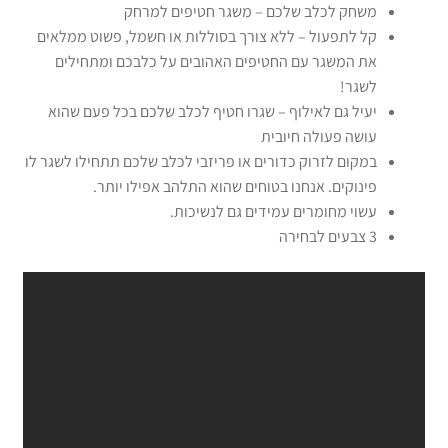
משחק לכלב שלכם – משגר חטיפים למרחק
קל לתפעול – ללא צורך בסוללות או חשמל, פשוט ממלאים
את המשגר ​​עם החטיפים האהובים על כלבכם ומתחילים
לשגר!
יעיל גם לאילוף – שגרו חטיף לכלב שלכם בכל פעם שהוא
עושה פעולה חיובית
במקום לזרוק כדורים או פריזבי לכלב שלכם תתחילו לשגר לו
פינוקים. אנחנו בטוחים שהוא התלהב אפילו יותר.
עשוי מחומרים עמידים גם לנשיכות.
3 צבעים לבחירה