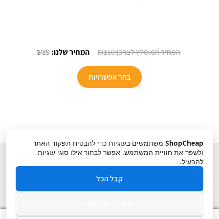
המחיר
המחיר
₪
89
₪
150
המקורי
הנוכחי
למוצר
היה:
הוא:
בחר אפשרויות
זה
₪89.
₪150.
יש
מספר
סוגים.
ניתן
ShopCheap
משתמשים בעוגיות כדי להבטיח תפקוד האתר
לבחור
ולשפר את חוויית המשתמש. אפשר לבחור אילו סוגי עוגיות
את
להפעיל.
האפשרויות
קבל הכל
בעמוד
המוצר
הסר לא הכרחיות
תקנון
ביטול עסקה
מדיניות פרטיות