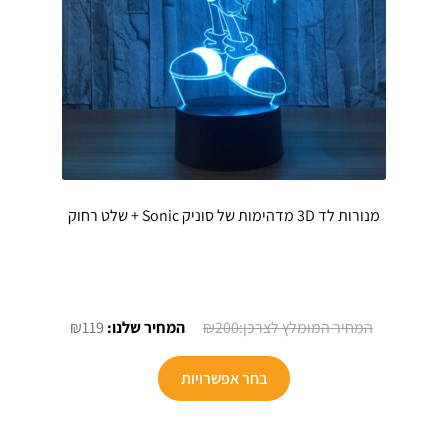
המוצר
מנורות לד 3D מדהימות של סוניק Sonic + שלט רחוק
המחיר
המחיר
₪
119
₪
200
המקורי
הנוכחי
למוצר
היה:
הוא:
בחר אפשרויות
זה
₪119.
₪200.
יש
מספר