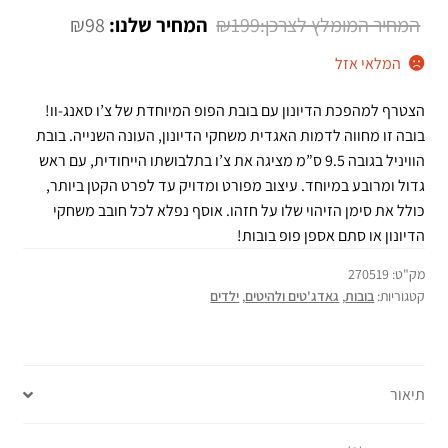
מתוך 5 מבוסס
המחיר
המחיר
₪
98
₪
199
על
דירוגים של
המקורי
הנוכחי
המלאי אזל
לקוחות
היה:
הוא:
הצטרף למהפכת הדיונון עם בובת הפופ המיוחדת של צ’ו סאנג-וו!
₪98.
₪199.
בובה זו מחווה לדמות האגדית משחקי הדיונון, העונה השנייה. בובת
הוויניל בגובה 9.5 ס”מ מציגה את צ’ו בתלבושתו הייחודית, עם ראש
גדול ומרובע במיוחד. עיצוב מפורט ומדויק עד לפרט הקטן ביותר,
כולל את סימן הזיהוי שלו על חזהו. אוסף נפלא לכל חובב משחקי
הדיונון או סתם אספן פופ בובות!
מק"ט:
270519
קטגוריות:
בובות
,
גאדג'טים ולהיטים
,
ילדים
תיאור