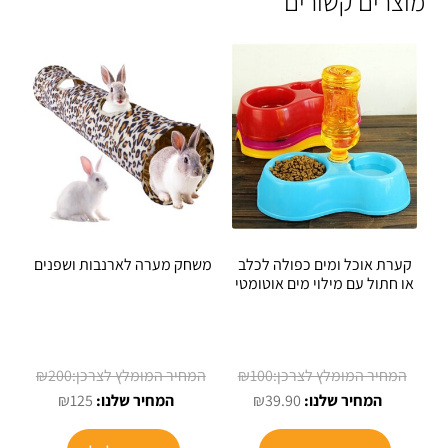
מוצרים קשורים
קערת אוכל ומים כפולה לכלב
משחק מערה לארנבות ושפנים
או חתול עם מילוי מים אוטומטי
המחיר
המחיר
₪
200
₪
100
המחיר
המקורי
המחיר
המקורי
₪
125
₪
39.90
הנוכחי
היה:
הנוכחי
היה:
למוצר