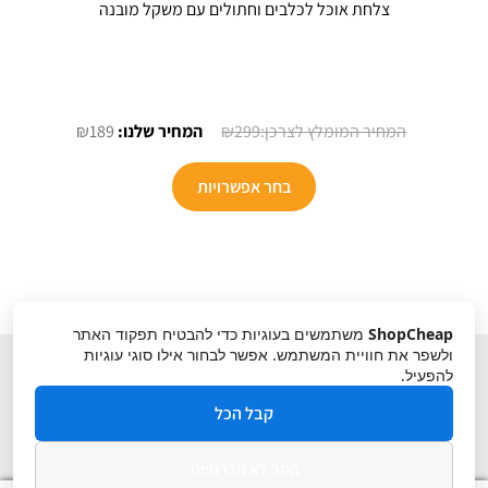
צלחת אוכל לכלבים וחתולים עם משקל מובנה
המחיר
המחיר
₪
189
₪
299
המקורי
הנוכחי
למוצר
היה:
הוא:
בחר אפשרויות
זה
₪189.
₪299.
יש
מספר
סוגים.
ניתן
ShopCheap
משתמשים בעוגיות כדי להבטיח תפקוד האתר
לבחור
ולשפר את חוויית המשתמש. אפשר לבחור אילו סוגי עוגיות
את
להפעיל.
האפשרויות
קבל הכל
בעמוד
המוצר
הסר לא הכרחיות
תקנון
ביטול עסקה
מדיניות פרטיות