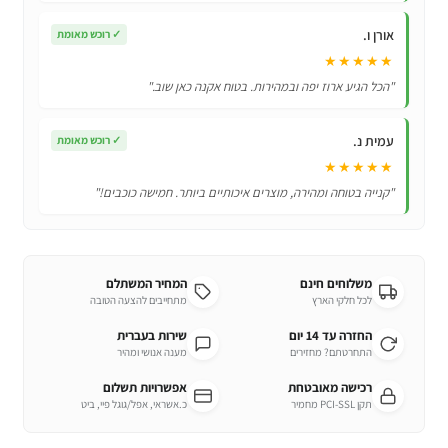
אורן ו.
✓
רוכש מאומת
★★★★★
"הכל הגיע ארוז יפה ובמהירות. בטוח אקנה כאן שוב."
עמית נ.
✓
רוכש מאומת
★★★★★
"קנייה בטוחה ומהירה, מוצרים איכותיים ביותר. חמישה כוכבים!"
משלוחים חינם
המחיר המשתלם
לכל חלקי הארץ
מתחייבים להצעה הטובה
החזרה עד 14 יום
שירות בעברית
התחרטתם? מחזירים
מענה אנושי ומהיר
רכישה מאובטחת
אפשרויות תשלום
תקן PCI-SSL מחמיר
כ.אשראי, אפל/גוגל פיי, ביט