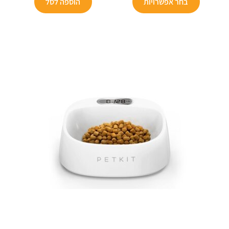
הוא:
₪100.
הוא:
₪200.
בחר אפשרויות
הוספה לסל
זה
₪125.
₪39.90.
יש
מספר
סוגים.
ניתן
לבחור
את
האפשרויות
בעמוד
המוצר