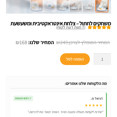
משחקים לחתול – צלחת אינטראקטיבית ומשעשעת
(
7
חוות דעת לקוח)
7
מדורגים
5.00
מתוך 5 מבוסס
המחיר
המחיר
₪
168
₪
249
על
דירוגים של
המקורי
הנוכחי
לקוחות
כמות
היה:
הוא:
הוספה לסל
של
₪168.
₪249.
משחקים
לחתול
-
מה הלקוחות שלנו אומרים:
צלחת
אינטראקטיבית
דניאל מ.
✓
רוכש מאומת
ומשעשעת
★★★★★
"שירות לקוחות מעולה ומענה מהיר. האתר מאוד נוח לרכישה."