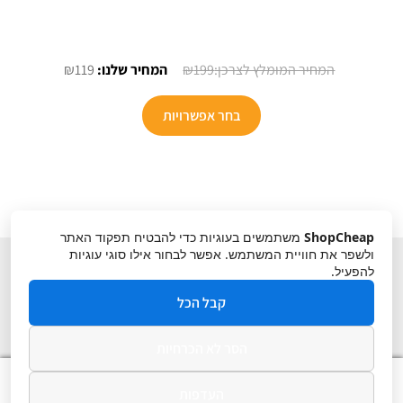
המחיר
המחיר
₪
119
₪
199
המקורי
הנוכחי
למוצר
היה:
הוא:
בחר אפשרויות
זה
₪119.
₪199.
יש
מספר
סוגים.
ניתן
ShopCheap
משתמשים בעוגיות כדי להבטיח תפקוד האתר
לבחור
ולשפר את חוויית המשתמש. אפשר לבחור אילו סוגי עוגיות
את
להפעיל.
האפשרויות
קבל הכל
בעמוד
המוצר
הסר לא הכרחיות
תקנון
ביטול עסקה
מדיניות פרטיות
0
העדפות
חיפוש
חיפוש