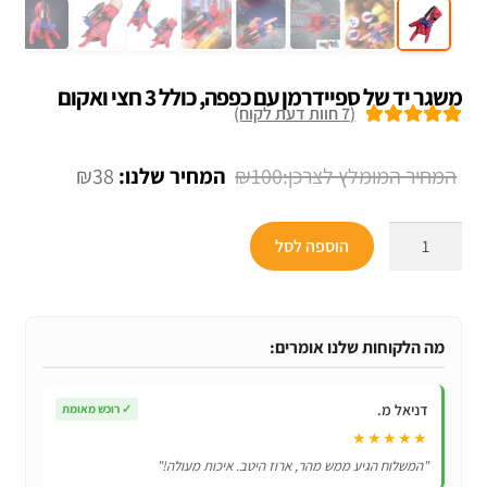
משגר יד של ספיידרמן עם כפפה, כולל 3 חצי ואקום
(
7
חוות דעת לקוח)
7
מדורגים
5.00
מתוך 5 מבוסס
המחיר
המחיר
₪
38
₪
100
על
דירוגים של
המקורי
הנוכחי
לקוחות
כמות
היה:
הוא:
הוספה לסל
של
₪38.
₪100.
משגר
יד
של
מה הלקוחות שלנו אומרים:
ספיידרמן
עם
דניאל מ.
✓
רוכש מאומת
כפפה,
★★★★★
כולל
"המשלוח הגיע ממש מהר, ארוז היטב. איכות מעולה!"
3