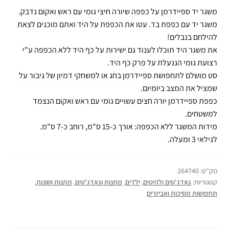
משגר יד ספיידרמן על כפפה שיורה חיצי גומי עם ראש ואקום נדבק.
משגר יד עם כפפת בד. עטו את הכפפת על היד ואתם מוכנים לצאת
להילחם בנבלים!
את משגר היד תוכלו לענוד גם ישירות על כף היד ללא הכפפה ע"י
רצועת גומי הננעלת על פרק כף היד.
סט מושלם לתחפושת ספיידרמן בחג או למשחקי דמיון של גיבור על
שמציל את המצב ביומיום.
כפפת ספיידרמן יורה חצים עשויים גומי עם ראש ואקום הנצמד
למשטחים.
מידות המשגר ללא הכפפה: אורך כ-15 ס"מ, רוחב כ-7 ס"מ.
לגילאי 3 ומעלה.
מק"ט:
264740
קטגוריות:
גאדג'טים ולהיטים
,
ילדים
,
מתנות וגאדג'טים
,
מתנות ושונות
,
תחפושות מסיכות ואביזרים