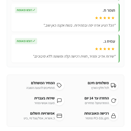
חצי
תומר ח.
✓
רוכש מאומת
ואקום
★★★★★
"הכל הגיע ארוז יפה ובמהירות. בטוח אקנה כאן שוב."
עמית נ.
✓
רוכש מאומת
★★★★★
"שירות אדיב ומהיר, חווית רכישה קלה ופשוטה ללא סיבוכים."
משלוחים חינם
המחיר המשתלם
לכל חלקי הארץ
מתחייבים להצעה הטובה
החזרה עד 14 יום
שירות בעברית
התחרטתם? מחזירים
מענה אנושי ומהיר
רכישה מאובטחת
אפשרויות תשלום
תקן PCI-SSL מחמיר
כ.אשראי, אפל/גוגל פיי, ביט