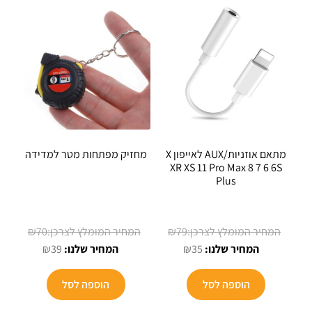
מתאם אוזניות/AUX לאייפון X
מחזיק מפתחות מטר למדידה
XR XS 11 Pro Max 8 7 6 6S
Plus
המחיר
המחיר
₪
70
₪
79
המחיר
המקורי
המחיר
המקורי
₪
39
₪
35
הנוכחי
היה:
הנוכחי
היה:
הוא:
₪79.
הוא:
₪70.
הוספה לסל
הוספה לסל
₪39.
₪35.