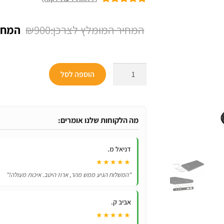
7
מדורגים
5.00
מתוך 5 מבוסס
המחיר
₪
900
על
דירוגים של
המקור
לקוחות
היה:
כמות
הוספה לסל
₪900.
של
מצלמה
נסתרת
בסוללת
מה הלקוחות שלנו אומרים:
גיבוי
לסלולריים
דניאל מ.
בעוצמה
★★★★★
5000MAH
"המשלוח הגיע ממש מהר, ארוז היטב. איכות מעולה!"
אביב ק.
★★★★★