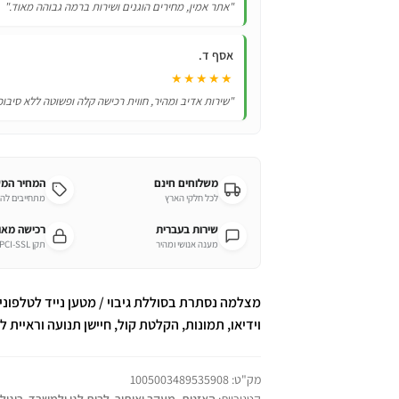
"אתר אמין, מחירים הוגנים ושירות ברמה גבוהה מאוד."
אסף ד.
★★★★★
"שירות אדיב ומהיר, חווית רכישה קלה ופשוטה ללא סיבוכ
משלוחים חינם
המחיר המ
לכל חלקי הארץ
מתחייבים לה
שירות בעברית
רכישה מא
מענה אנושי ומהיר
תקן PCI-SSL מחמיר
וידיאו, תמונות, הקלטת קול, חיישן תנועה וראיית לי
מק"ט:
1005003489535908