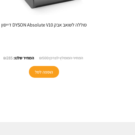
סוללה לשואב אבק DYSON Absolute V10 דייסון
המחיר
המ
₪
285
₪
500
המקורי
הנו
היה:
הוא
הוספה לסל
5.
₪500.