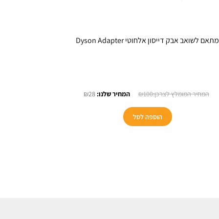
תאם לשואב אבק דייסון אלחוטי Dyson Adapter
המחיר
המחיר
₪
28
₪
100
המקורי
הנוכחי
היה:
הוא:
הוספה לסל
₪28.
₪100.