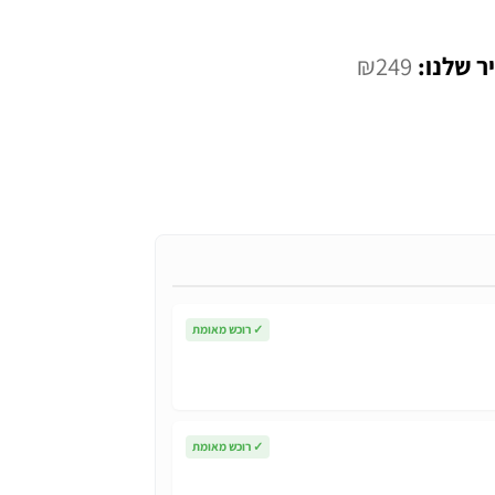
המחיר
₪
249
י
הנוכחי
הוא:
₪249.
✓
רוכש מאומת
✓
רוכש מאומת