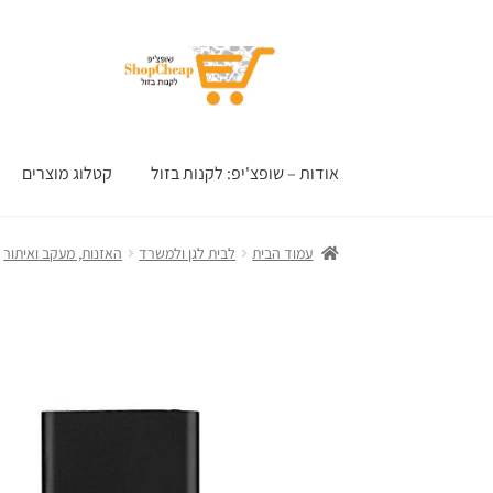
דלג
לדלג
לתוכן
לניווט
אודות – שופצ'יפ: לקנות בזול
קטלוג מוצרים
עמוד הבית
לבית לגן ולמשרד
האזנות, מעקב ואיתור