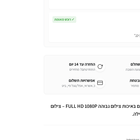
✓
רוכש מאומת
ים."
שתלם
החזרה עד 14 יום
צעה הטובה
התחרטתם? מחזירים
ובטחת
אפשרויות תשלום
כ.אשראי, אפל/גוגל פיי, ביט
מצלמה נסתרת בסוללת גיבוי / מטען נייד לטלפונים באיכות צילום גבוהה FULL HD 1080P – צילום
לה.