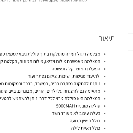
קטגוריות:
האזנות, מעקב ואיתור
,
לבית לגן ולמשרד
,
ריגול
תיאור
מצלמה ריגול זעירה מוסלקת בתוך סוללת גיבוי לסמארטפון ברזולוצי
המצלמה מאפשרת צילום וידיאו, צילום תמונות, הקלטת קול
הפעלת המוצר קלה ופשוטה
לתיעוד פגישות, ישיבות, צילום נסתר ועוד
ניתנת להתקנה נסתרת בבית, במשרד, ברכב ובמקומות נוס
מתאימה גם להשגחה על ילדים, הורים, מבוגרים, בייביסיט
המצלמה היא סוללת גיבוי לכל דבר וניתן להשתמש להטעין 
סוללה מובנית
5000MAH
בעלת עיצוב לא מעורר חשד
כולל חיישן תנועה
כולל ראיית לילה