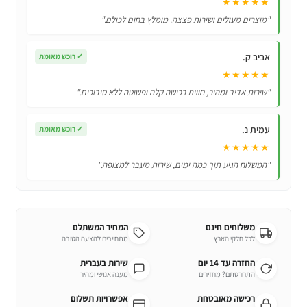
★★★★★
למכשיר
"מוצרים מעולים ושירות פצצה. מומלץ בחום לכולם."
אחד
אביב ק.
✓
רוכש מאומת
★★★★★
"שירות אדיב ומהיר, חווית רכישה קלה ופשוטה ללא סיבוכים."
עמית נ.
✓
רוכש מאומת
★★★★★
"המשלוח הגיע תוך כמה ימים, שירות מעבר למצופה."
משלוחים חינם
המחיר המשתלם
לכל חלקי הארץ
מתחייבים להצעה הטובה
החזרה עד 14 יום
שירות בעברית
התחרטתם? מחזירים
מענה אנושי ומהיר
רכישה מאובטחת
אפשרויות תשלום