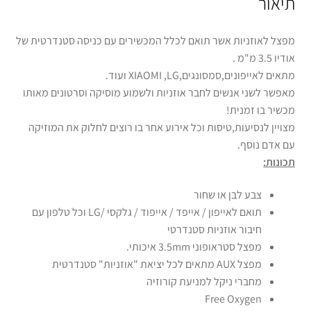
תיאור
מפצל לאוזניות אשר תואם לכלל המכשירים עם כניסה סטנדרטית של
אודיו 3.5 מ"מ .
מתאים לאייפונים,סמסונגים,XIAOMI ,LG ועוד.
מאפשר לשני אנשים לחבר אוזניות ולשמוע מוסיקה וסרטונים מאותו
מכשיר בו זמנית!
מצויין לנסיעות,טיסות וכל אירוע אחר בו רוצים לחלוק את המוזיקה
עם אדם נוסף.
תכונות:
צבע לבן או שחור
תואם לאייפון / אייפד / אייפוד / גלקסי /LG וכל טלפון עם
חיבור אוזניות סטנדרטי
מפצל סטראופוני 3.5mm איכותי.
מפצל AUX מתאים לכל יציאת "אוזניות" סטנדרטית
מחברי ניקל למניעת קורוזיה
Free Oxygen