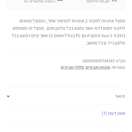
תקן PCI-SSL מחמיר
כ.אשראי, אפל/גוגל פיי, ביט
מפצל אוזניות לחיבור 2 אוזניות למכשיר אחד, המפצל מתאים
לחיבור הסטנדרטי אשר נמצא בכל טלפון חכם . מפצל זה משתמש
בחיבור ה Aux (הנקרא גם PL בגודל 3.5mm) אשר קיים כמעט בכל
טלפון נייד ובכל מחשב.
מק"ט:
1005001830784283
קטגוריות:
אוזניות ואביזרים
,
סלולר ואביזרים
תיאור
חוות דעת (7)