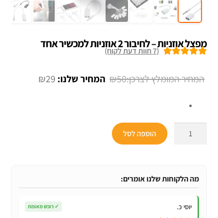
מפצל אוזניות – לחיבור 2 אוזניות למכשיר אחד
(
7
חוות דעת לקוח)
7
מדורגים
5.00
מתוך 5 מבוסס
המחיר
המחיר
₪
29
₪
50
על
דירוגים של
המקורי
הנוכחי
לקוחות
היה:
הוא:
₪29.
₪50.
כמות
הוספה לסל
של
מפצל
אוזניות
-
מה הלקוחות שלנו אומרים:
לחיבור
2
יוסי כ.
✓
רוכש מאומת
אוזניות