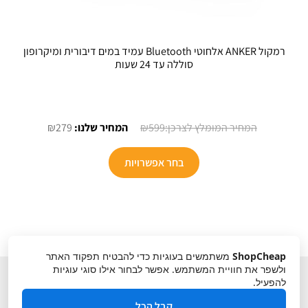
רמקול ANKER אלחוטי Bluetooth עמיד במים דיבורית ומיקרופון
סוללה עד 24 שעות
המחיר
המחיר
₪
279
₪
599
המקורי
הנוכחי
היה:
הוא:
בחר אפשרויות
₪279.
₪599.
ShopCheap
משתמשים בעוגיות כדי להבטיח תפקוד האתר
ולשפר את חוויית המשתמש. אפשר לבחור אילו סוגי עוגיות
להפעיל.
קבל הכל