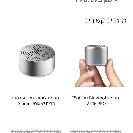
מגוון צבעים לבחירה
מוצרים קשורים
רמקול Bluetooth נייד EWA
רמקול בלוטות’ נייד ועוצמתי
A106 PRO
מבית שיאומי Xiaomi
המחיר
המחיר
₪
199
₪
245