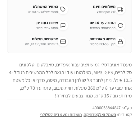
משלוחים חינם
המחיר המשתלם
לכל חלקי הארץ
מתחייבים להצעה הטובה
החזרה עד 14 יום
שירות בעברית
התחרטתם? מחזירים
מענה אנושי ומהיר
רכישה מאובטחת
אפשרויות תשלום
תקן PCI-SSL מחמיר
כ.אשראי, אפל/גוגל פיי, ביט
מעמד אוניברסלי גמיש ויציב עבור איפדים, טאבלטים, טלפונים
סלולריים, MP3,
GPS
, מצלמות ועוד! תואם לכל המכשירים בגודל 4-
10.5 אינץ’. ניתן לחבר אל שולחן העבודה, מיטה, מדף או כל משטח
אחר עובי עד 8 ס"מ 360 מעלות זווית סיבוב, פתח עד 70 ס"מ,
מידות: גובה 16 ס"מ, מגוון צבעים לבחירה!
מק"ט:
4000058844847
קטגוריות:
חשמל ואלקטרוניקה
,
תושבות ומעמדים לסלולרי