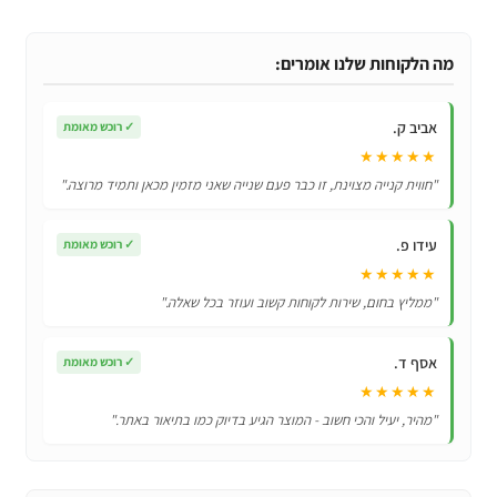
מעמד
גמיש
אוניברסלי
מה הלקוחות שלנו אומרים:
לטלפון
נייד
אביב ק.
✓
רוכש מאומת
ולטאבלט
★★★★★
Flexible
"חווית קנייה מצוינת, זו כבר פעם שנייה שאני מזמין מכאן ותמיד מרוצה."
Arm
360
עידו פ.
✓
רוכש מאומת
★★★★★
"ממליץ בחום, שירות לקוחות קשוב ועוזר בכל שאלה."
אסף ד.
✓
רוכש מאומת
★★★★★
"מהיר, יעיל והכי חשוב - המוצר הגיע בדיוק כמו בתיאור באתר."