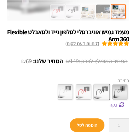
מעמד גמיש אוניברסלי לטלפון נייד ולטאבלט Flexible
Arm 360
(
7
חוות דעת לקוח)
7
מדורגים
5.00
מתוך 5 מבוסס
המחיר
המחיר
₪
69
₪
149
על
דירוגים של
המקורי
הנוכחי
לקוחות
היה:
הוא:
בחירה
₪69.
₪149.
נקה
כמות
הוספה לסל
של