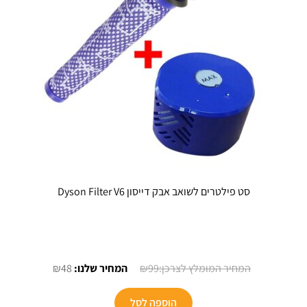
האפשרויו
בעמוד
המוצר
סט פילטרים לשואב אבק דייסון Dyson Filter V6
המחיר
המחיר
₪
48
₪
99
המקורי
הנוכחי
היה:
הוא:
הוספה לסל