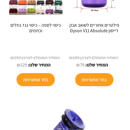
פילטרים אחוריים לשואב אבק
כיסוי לספה – כיסוי נגד נוזלים
דייסון Dyson V11 Absolute
וכתמים
המחיר
המחיר
₪
259
₪
149
המחיר
המקורי
המחיר
המקורי
₪
129
₪
79
הנוכחי
היה:
הנוכחי
היה:
למוצר
הוא:
₪149.
הוא:
₪259.
בחר אפשרויות
בחר אפשרויות
זה
₪129.
₪79.
יש
מספר
סוגים.
ניתן
לבחור
את