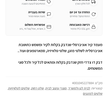
לכל חלקי הארץ
מתחייבים להצעה הטובה
החזרה עד 14 יום
שירות בעברית
התחרטתם? מחזירים
מענה אנושי ומהיר
רכישה מאובטחת
אפשרויות תשלום
תקן PCI-SSL מחמיר
כ.אשראי, אפל/גוגל פיי, ביט
מעמד קיר אוניברסלי שנדבק בקלות לקיר ומשמש כתושבת
אוניברסלית לשלטי מזגן, שלטי טלוויזיה, סמארטפונים ועוד..
דבק דו צדדי חזק שנדבק בקלות ומתאים לכל קיר ולכל סוגי
המשטחים.
מק"ט:
4001045227884
קטגוריות:
לבית לגן ולמשרד
,
מוצרי עיצוב לבית
,
שלט רחוק
,
שלטים לטלוויזיות
,
שלטים למזגנים