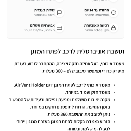
החזרה עד 14 יום
שירות בעברית
התחרטתם? מחזירים
מענה אנושי ומהיר
רכישה מאובטחת
אפשרויות תשלום
תקן PCI-SSL מחמיר
כ.אשראי, אפל/גוגל פיי, ביט
תושבת אוניברסלית לרכב לפתח המזגן
מעמד איכותי, בעל אחיזה חזקה ויציבה, המתחבר לזרוע בעזרת
מיפרק כדורי ומאפשר סיבוב שלם – 360 מעלות.
מעמד איכותי לרכב לפתח המזגן דגם Air Vent Holder.
מעמד חזק ועמיד במיוחד.
מקנה יציבות מושלמת ומניעת נפילות ורעידות של המכשיר
בזמן הנסיעה, הודות לתופסנים חזקים במיוחד.
ניתן לסובב את התושבת 360 מעלות.
הזרוע נצמדת בקלות לפתח המזגן בעזרת מנגנון ייחודי
לנעילה מושלמת ובטוחה.