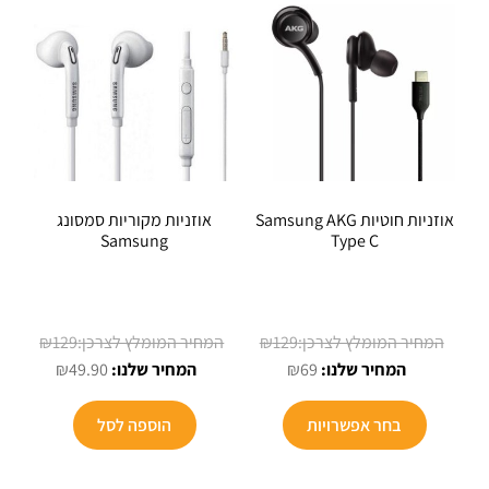
אוזניות חוטיות Samsung AKG
אוזניות מקוריות סמסונג
Samsung
Type C
המחיר
המחיר
₪
129
₪
129
המחיר
המקורי
המחיר
המקורי
₪
49.90
₪
69
הנוכחי
היה:
הנוכחי
היה:
הוא:
₪129.
הוא:
₪129.
בחר אפשרויות
הוספה לסל
₪49.90.
₪69.