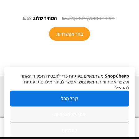
המחיר
המחיר
₪
69
₪
129
המקורי
הנוכחי
היה:
הוא:
בחר אפשרויות
₪69.
₪129.
ShopCheap
משתמשים בעוגיות כדי להבטיח תפקוד האתר
ולשפר את חוויית המשתמש. אפשר לבחור אילו סוגי עוגיות
להפעיל.
קבל הכל
הסר לא הכרחיות
תקנון
ביטול עסקה
מדיניות פרטיות
0
העדפות
חיפוש
חיפוש