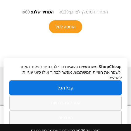
המחיר
המחיר
₪
69
₪
129
המקורי
הנוכחי
היה:
הוא:
הוספה לסל
₪69.
₪129.
ShopCheap
משתמשים בעוגיות כדי להבטיח תפקוד האתר
ולשפר את חוויית המשתמש. אפשר לבחור אילו סוגי עוגיות
להפעיל.
קבל הכל
הסר לא הכרחיות
תקנון
ביטול עסקה
מדיניות פרטיות
0
העדפות
חיפוש
חיפוש
עבור:
מדיניות פרטיות
הוסף עוד ₪120 למשלוח רשום מבוטח בחינם