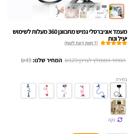
מעמד אוניברסלי גמיש מתכוונן 360 מעלות לשימוש
יעיל ונוח
(
7
חוות דעת לקוח)
7
מדורגים
5.00
מתוך 5 מבוסס
המחיר
המחיר
₪
49
₪
129
על
דירוגים של
המקורי
הנוכחי
לקוחות
היה:
הוא:
בחירה
₪49.
₪129.
נקה