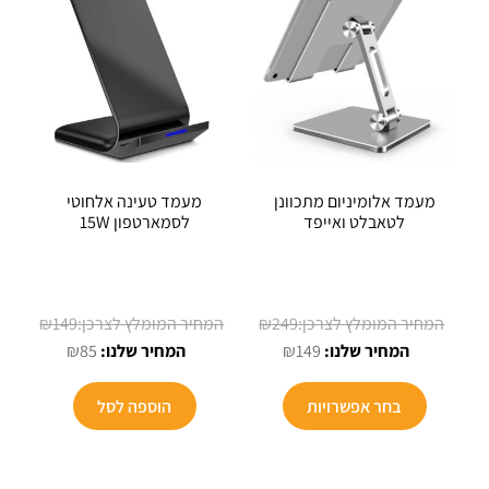
מעמד אלומיניום מתכוונן
מעמד טעינה אלחוטי
לטאבלט ואייפד
לסמארטפון 15W
המחיר
המחיר
₪
149
₪
249
המחיר
המקורי
המחיר
המקורי
₪
85
₪
149
הנוכחי
היה:
הנוכחי
היה:
הוא:
₪249.
הוא:
₪149.
בחר אפשרויות
הוספה לסל
₪85.
₪149.