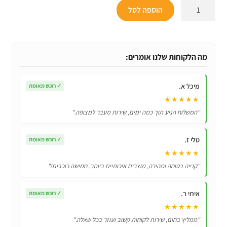
כמות
הוספה לסל
של
מעמד
אוניברסלי
גמיש
מה הלקוחות שלנו אומרים:
מתכוונן
360
מיכל א.
✓
רוכש מאומת
מעלות
★★★★★
לשימוש
"המשלוח הגיע תוך כמה ימים, שירות מעבר למצופה."
יעיל
ונוח
טלי ז.
✓
רוכש מאומת
★★★★★
"קנייה בטוחה ומהירה, מוצרים איכותיים ביותר. חמישה כוכבים!"
איתי ר.
✓
רוכש מאומת
★★★★★
"ממליץ בחום, שירות לקוחות קשוב ועוזר בכל שאלה."