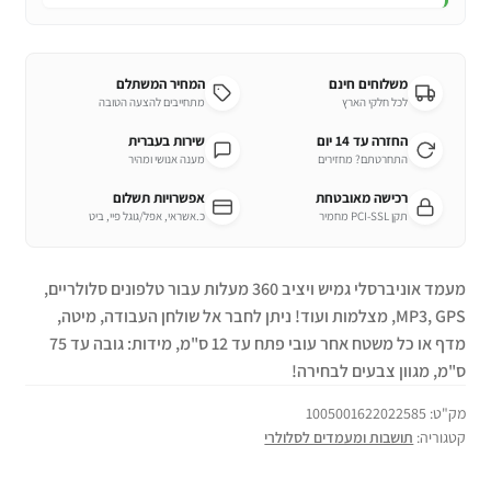
משלוחים חינם
המחיר המשתלם
לכל חלקי הארץ
מתחייבים להצעה הטובה
החזרה עד 14 יום
שירות בעברית
התחרטתם? מחזירים
מענה אנושי ומהיר
רכישה מאובטחת
אפשרויות תשלום
תקן PCI-SSL מחמיר
כ.אשראי, אפל/גוגל פיי, ביט
מעמד אוניברסלי גמיש ויציב 360 מעלות עבור טלפונים סלולריים,
GPS
MP3,
, מצלמות ועוד! ניתן לחבר אל שולחן העבודה, מיטה,
מדף או כל משטח אחר עובי פתח עד 12 ס"מ, מידות: גובה עד 75
ס"מ, מגוון צבעים לבחירה!
מק"ט:
1005001622022585
קטגוריה:
תושבות ומעמדים לסלולרי