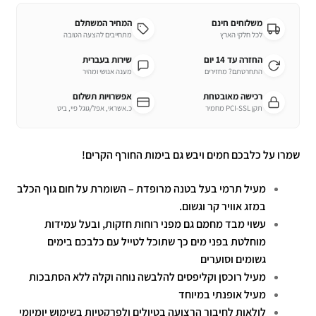
משלוחים חינם
המחיר המשתלם
לכל חלקי הארץ
מתחייבים להצעה הטובה
החזרה עד 14 יום
שירות בעברית
התחרטתם? מחזירים
מענה אנושי ומהיר
רכישה מאובטחת
אפשרויות תשלום
תקן PCI-SSL מחמיר
כ.אשראי, אפל/גוגל פיי, ביט
שמרו על כלבכם חמים ויבש גם בימות החורף הקרים!
מעיל תרמי בעל בטנה מרופדת – השומרת על חום גוף הכלב
במזג אוויר קר וגשום.
עשוי מבד מחמם גם מפני רוחות חזקות, ובעל עמידות
מוחלטת בפני מים כך שתוכל לטייל עם כלבכם בימים
גשומים וסוערים
מעיל רוכסן וקליפסים להלבשה נוחה וקלה ללא הסתבכות
מעיל אופנתי במיוחד
לולאות לחיבור הרצועה בטיולים ולפרקטיות בשימוש יומיומי