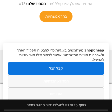
המחיר
המחיר
₪
75
₪
199
המקורי
הנוכחי
היה:
הוא:
בחר אפשרויות
₪75.
₪199.
ShopCheap
משתמשים בעוגיות כדי להבטיח תפקוד האתר
ולשפר את חוויית המשתמש. אפשר לבחור אילו סוגי עוגיות
להפעיל.
קבל הכל
הסר לא הכרחיות
תקנון
ביטול עסקה
מדיניות פרטיות
0
העדפות
חיפוש
חיפוש
עבור:
מדיניות פרטיות
הוסף עוד ₪120 למשלוח רשום מבוטח בחינם