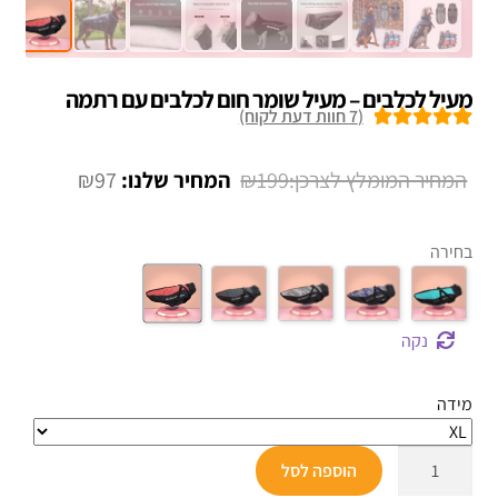
מעיל לכלבים – מעיל שומר חום לכלבים עם רתמה
(
7
חוות דעת לקוח)
7
מדורגים
5.00
מתוך 5 מבוסס
המחיר
המחיר
₪
97
₪
199
על
דירוגים של
המקורי
הנוכחי
לקוחות
היה:
הוא:
בחירה
₪97.
₪199.
נקה
מידה
כמות
הוספה לסל
של