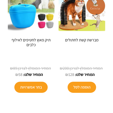
מברשת קשת לחתולים
תיק פאוץ לחטיפים לאילוף
כלבים
המחיר
המחיר
₪
89
₪
200
המחיר
המקורי
המחיר
המקורי
₪
58
₪
128
הנוכחי
היה:
הנוכחי
היה:
למוצר
הוא:
₪200.
הוא:
₪89.
הוספה לסל
בחר אפשרויות
זה
₪58.
₪128.
יש
מספר
סוגים.