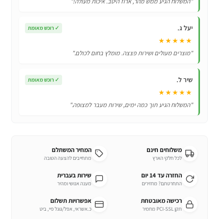
"המשלוח הגיע ממש מהר, ארוז היטב. איכות מעולה!"
Air
Purifier
יעל ג.
✓
רוכש מאומת
4
★★★★★
Filter
"מוצרים מעולים ושירות פצצה. מומלץ בחום לכולם."
שיר ל.
✓
רוכש מאומת
★★★★★
"המשלוח הגיע תוך כמה ימים, שירות מעבר למצופה."
משלוחים חינם
המחיר המשתלם
לכל חלקי הארץ
מתחייבים להצעה הטובה
החזרה עד 14 יום
שירות בעברית
התחרטתם? מחזירים
מענה אנושי ומהיר
רכישה מאובטחת
אפשרויות תשלום
תקן PCI-SSL מחמיר
כ.אשראי, אפל/גוגל פיי, ביט