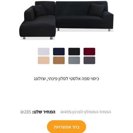
כיסוי ספה אלסטי לסלון פינתי, שזלונג
המחיר
המחיר
₪
285
₪
495
המקורי
הנוכחי
למוצר
היה:
הוא:
בחר אפשרויות
זה