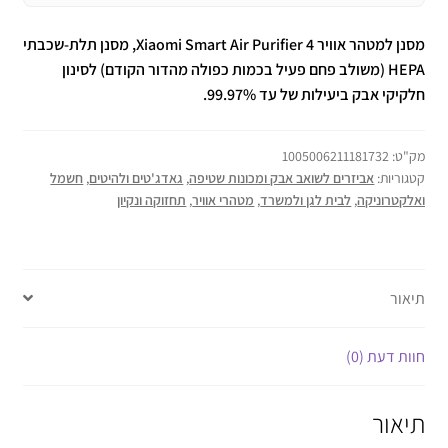
מסנן למטהר אוויר Xiaomi Smart Air Purifier 4, מסנן תלת-שכבתי
HEPA (משולב פחם פעיל בכמות כפולה מהדור הקודם) לסינון
חלקיקי אבק ביעילות של עד 99.97%.
מק"ט:
1005006211181732
קטגוריות:
אביזרים לשואב אבק ומכונות שטיפה
,
גאדג'טים ולהיטים
,
חשמל
ואלקטרוניקה
,
לבית לגן ולמשרד
,
מטהרי אוויר
,
תחזוקה ונקיון
תיאור
חוות דעת (0)
תיאור