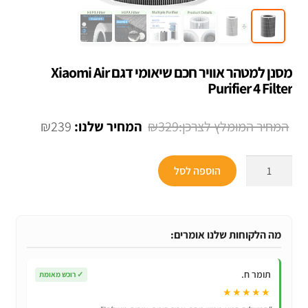
מסנן למטהר אוויר חכם שיאומי דגם Xiaomi Air
Purifier 4 Filter
המחיר
המחיר
₪
239
₪
329
המקורי
הנוכחי
כמות
היה:
הוא:
הוספה לסל
של
₪239.
₪329.
מסנן
למטהר
אוויר
מה הלקוחות שלנו אומרים:
חכם
שיאומי
תומר ח.
✓
רוכש מאומת
דגם
★★★★★
Xiaomi