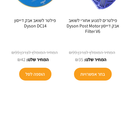
פילטרים למנוע אחורי לשואב
פילטר לשואב אבק דייסון
אבק דייסון Dyson Post Motor
Dyson DC14
Filter V6
המחיר
המחיר
₪
99
₪
99
המחיר
המקורי
המחיר
המקורי
₪
42
₪
35
הנוכחי
היה:
הנוכחי
היה:
הוא:
₪99.
הוא:
₪99.
בחר אפשרויות
הוספה לסל
₪42.
₪35.