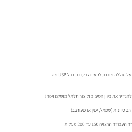
מסלסל שיער אוטומטי קומפקטי קל ונוח מאוד לשימוש, המסלסל בעל סוללה מובנת לטעינה בעזרת כבל USB מה
הגדיר את כיוון הסיבוב וליצור תלתל מושלם ויפה!
 כיוונית (שמאל, ימין או מעורבב)
ויה 150 עד 200 מעלות