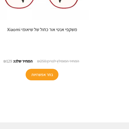
משקפי אנטי אור כחול של שיאומי Xiaomi
המחיר
המ
₪
129
₪
250
המקורי
הנו
למוצר
היה:
הוא
בחר אפשרויות
זה
29.
₪250.
יש
מספר
סוגים.
ניתן
לבחור
את
האפשרויות
בעמוד