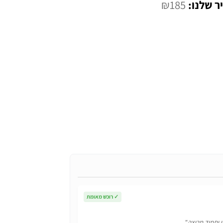
המחיר
₪
185
י
הנוכחי
הוא:
₪185.
✓
רוכש מאומת
ן ותמיד מרוצה."