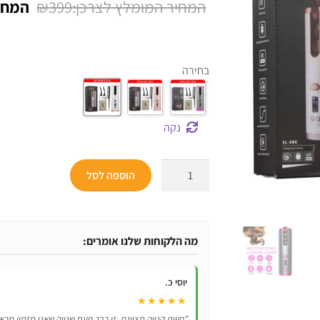
המחיר
₪
399
על
דירוגים של
המקור
לקוחות
היה:
בחירה
₪399.
נקה
כמות
הוספה לסל
של
מסלסל
שיער
אוטומטי
מה הלקוחות שלנו אומרים:
יוסי כ.
★★★★★
"חווית קנייה מצוינת, זו כבר פעם שנייה שאני מזמין מכא