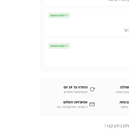
✓
רוכש מאומת
ים."
✓
רוכש מאומת
שתלם
החזרה עד 14 יום
צעה הטובה
התחרטתם? מחזירים
ובטחת
אפשרויות תשלום
כ.אשראי, אפל/גוגל פיי, ביט
לם בזמן קצר!