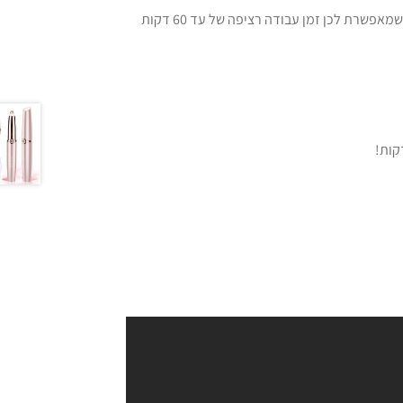
מסלסל שיער אוטומטי בעל סוללה מובנת עוצמתית של 2500Mah שמאפשרת לכן זמן עבודה רציפה של עד 60 דקות