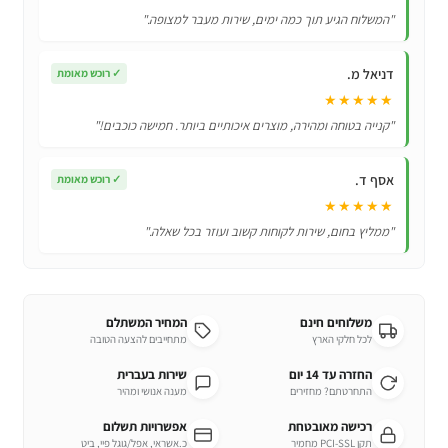
להסרת
"המשלוח הגיע תוך כמה ימים, שירות מעבר למצופה."
כתמים
קשים
דניאל מ.
✓
רוכש מאומת
מבגדים
★★★★★
ובדים
"קנייה בטוחה ומהירה, מוצרים איכותיים ביותר. חמישה כוכבים!"
אסף ד.
✓
רוכש מאומת
★★★★★
"ממליץ בחום, שירות לקוחות קשוב ועוזר בכל שאלה."
משלוחים חינם
המחיר המשתלם
לכל חלקי הארץ
מתחייבים להצעה הטובה
החזרה עד 14 יום
שירות בעברית
התחרטתם? מחזירים
מענה אנושי ומהיר
רכישה מאובטחת
אפשרויות תשלום
תקן PCI-SSL מחמיר
כ.אשראי, אפל/גוגל פיי, ביט