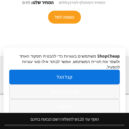
המחיר
המחיר
₪
49
₪
99
המקורי
הנוכחי
היה:
הוא:
הוספה לסל
₪49.
₪99.
ShopCheap
משתמשים בעוגיות כדי להבטיח תפקוד האתר
ולשפר את חוויית המשתמש. אפשר לבחור אילו סוגי עוגיות
להפעיל.
קבל הכל
הסר לא הכרחיות
תקנון
ביטול עסקה
מדיניות פרטיות
0
העדפות
חיפוש
חיפוש
עבור:
מדיניות פרטיות
הוסף עוד ₪120 למשלוח רשום מבוטח בחינם