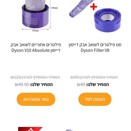
סט פילטרים לשואב אבק דייסון
פילטרים אחוריים לשואב אבק
Dyson Filter V8
דייסון Dyson V10 Absolute
המחיר
המחיר
₪
129
₪
99
המחיר
המקורי
המחיר
המקורי
₪
49.90
₪
49
הנוכחי
היה:
הנוכחי
היה:
הוא:
₪99.
הוא:
₪129.
הוספה לסל
בחר אפשרויות
₪49.90.
₪49.