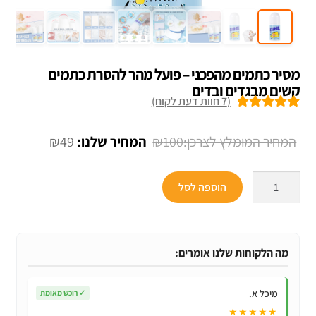
מסיר כתמים מהפכני – פועל מהר להסרת כתמים
קשים מבגדים ובדים
(
7
חוות דעת לקוח)
7
מדורגים
5.00
מתוך 5 מבוסס
המחיר
המחיר
₪
49
₪
100
על
דירוגים של
המקורי
הנוכחי
לקוחות
כמות
היה:
הוא:
הוספה לסל
של
₪49.
₪100.
מסיר
כתמים
מהפכני
מה הלקוחות שלנו אומרים:
-
פועל
מיכל א.
✓
רוכש מאומת
מהר
★★★★★