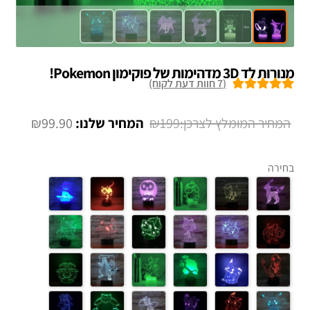
מנורות לד 3D מדהימות של פוקימון Pokemon!
(
7
חוות דעת לקוח)
7
מדורגים
5.00
מתוך 5 מבוסס
המחיר
המחיר
₪
99.90
₪
199
על
דירוגים של
המקורי
הנוכחי
לקוחות
היה:
הוא:
בחירה
99.90.
₪199.