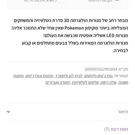
תקן PCI-SSL מחמיר
כ.אשראי, אפל/גוגל פיי, ביט
מבחר רחב של מנורות הולוגרמה 3D
סדרת הטלוויזיה והמשחקים
המצליחה ביותר פוקימון Pokemon שאין אחד שלא התמכר אליה!
מנורות LED אשליה אופטית שכבשה את העולם!
מנורות הולוגרמה המאירות בשלל צבעים מתחלפים או קבוע
לבחירה.
מק"ט:
1005003162991854
קטגוריות:
גאדג'טים ולהיטים
,
לבית לגן ולמשרד
,
מתנות וגאדג'טים
,
מתנות
ושונות
,
שלט רחוק
,
שלטים לטלוויזיות
,
תאורה ואביזרים
תיאור
חוות דעת (7)