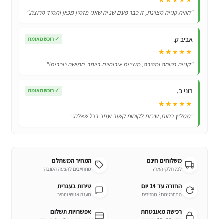
Pokemon!
"חווית קנייה מצוינת, זו כבר פעם שנייה שאני מזמין מכאן ותמיד מרוצה."
אביב ק.
✓
רוכש מאומת
★★★★★
"קנייה בטוחה ומהירה, מוצרים איכותיים ביותר. חמישה כוכבים!"
רוני ב.
✓
רוכש מאומת
★★★★★
"ממליץ בחום, שירות לקוחות קשוב ועוזר בכל שאלה."
משלוחים חינם
המחיר המשתלם
לכל חלקי הארץ
מתחייבים להצעה הטובה
החזרה עד 14 יום
שירות בעברית
התחרטתם? מחזירים
מענה אנושי ומהיר
רכישה מאובטחת
אפשרויות תשלום