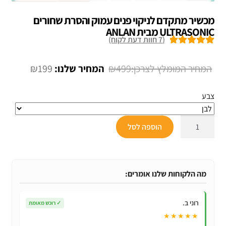
מכשיר מתקדם לניקוי פנים עמוק והסרת שחורים
ULTRASONIC מבית ANLAN
(
7
חוות דעת לקוח)
7
מדורגים
5.00
מתוך 5 מבוסס
המחיר
המחיר
₪
199
₪
499
על
דירוגים של
המקורי
הנוכחי
לקוחות
צבע
היה:
הוא:
₪199.
₪499.
כמות
הוספה לסל
של
מכשיר
מתקדם
לניקוי
מה הלקוחות שלנו אומרים:
פנים
עמוק
רוני ב.
✓
רוכש מאומת
והסרת
★★★★★
שחורים