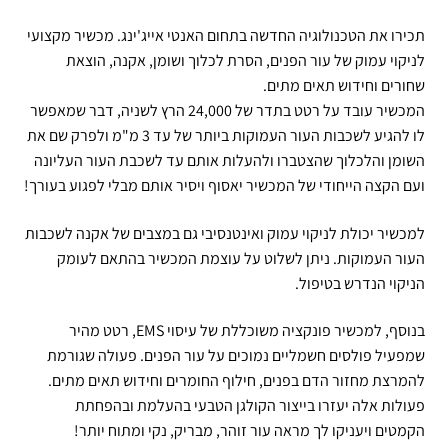
תכירו את הטכנולוגיה החדשה בתחום האנטי אייג'ינג. מכשיר מקצועי
לניקוי עמוק של עור הפנים, הסרת לכלוך ושומן, אקנה, הוצאת
שחורים וחידוש תאים מתים.
המכשיר עובד על רטט בתדר של 24,000 הרץ לשניה, דבר שמאפשר
לו להגיע לשכבות העור העמוקות ביותר של עד 3 מ"מ ולפרק שם את
השומן והלכלוך שהצטברו ולהעלות אותם עד לשכבת העור העליונה
ועם הקצה הייחודי של המכשיר יאסוף ויסיר אותם מבלי לפגוע בעורך!
למכשיר יכולת לניקוי עמוק ואינטנסיבי גם במצבים של אקנה לשכבות
העור העמוקות. ניתן לשלוט על עוצמת המכשיר בהתאם לעומק
הניקוי הנדרש בטיפול.
בנוסף, למכשיר פונקציה משוכללת של עיסוי EMS, רטט מהיר
שמפעיל פולסים חשמליים נמוכים על עור הפנים. פעולה שגורמת
להמרצת מחזור הדם בפנים, חילוף החומרים וחידוש תאים מתים.
פעולות אלה יעזרו בייצור הקולגן הטבעי בהעלמת ובהפחתת
הקמטים ויעניקו לך מראה עור זוהר, מבריק, נקי ומתוח יותר!