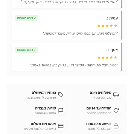
"הזמנתי ויצאתי סופר מרוצה. הגיע בדיוק מה שציפיתי ותוך זמן קצר."
ULTRASONIC
מבית
עמית נ.
✓
רוכש מאומת
ANLAN
★★★★★
"המשלוח הגיע תוך כמה ימים, שירות מעבר למצופה."
אסף ד.
✓
רוכש מאומת
★★★★★
"מהיר, יעיל והכי חשוב - המוצר הגיע בדיוק כמו בתיאור באתר."
משלוחים חינם
המחיר המשתלם
לכל חלקי הארץ
מתחייבים להצעה הטובה
החזרה עד 14 יום
שירות בעברית
התחרטתם? מחזירים
מענה אנושי ומהיר
רכישה מאובטחת
אפשרויות תשלום
תקן PCI-SSL מחמיר
כ.אשראי, אפל/גוגל פיי, ביט