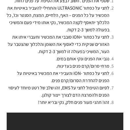
שטפי את הפנים . חשוב לבצע את הטיפול על פנים לחות.
לחצי על כפתור ULTRASONIC והתחילי להעביר באיטיות את
המכשיר על כל הפנים – האף, הלחיים, המצח, הסנטר וכו', כל
הלכלוך יתאסף לקצה המכשיר, נקי אותו מידי פעם והמשיכי
בפעולה למשך 2-3 דקות.
לחצי על כפתור +ION סובבי את המכשיר ותעברי איתו את
האזורים שניקית כדי לאסוף את השומן והלכלוך שהצטבר על
העור, המשיכי בפעולה זו למשך 2-3 דקות.
נגבי את הפנים ונקי אותם במים.
מרחי סרום/קרם פנים בעדינות.
לחצי על כפתור -ION והעבירי את המכשיר באיטיות על
הפנים להחדרת הסרום/קרם פנים.
לסיום הטיפול לחצי על EMS, זהו שלב של רטט מיוחד לעיסוי
הפנים ולהמרצת הדם לצורך ייצור קולגן.
זהו! תהני מעור פנים חלק, נקי ובריא יותר!