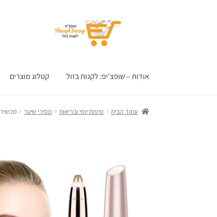
דלג
לדלג
לתוכן
לניווט
אודות – שופצ'יפ: לקנות בזול
קטלוג מוצרים
עמוד הבית
טיפוח יופי ובריאות
מסירי שיער
מכשיר לס