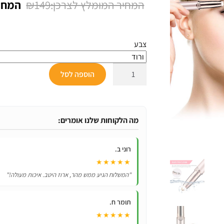
המחיר
₪
149
על
דירוגים של
המקור
לקוחות
היה:
צבע
₪149.
כמות
הוספה לסל
של
מכשיר
לסידור
גבות
מה הלקוחות שלנו אומרים:
מבית
ANLAM
רוני ב.
★★★★★
"המשלוח הגיע ממש מהר, ארוז היטב. איכות מעולה!"
תומר ח.
★★★★★