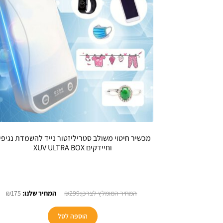
מכשיר חיטוי משולב סטריליזטור נייד להשמדת נגיפי
וחיידקים XUV ULTRA BOX
המחיר
המ
₪
175
₪
299
המקורי
הנו
היה:
הוא
הוספה לסל