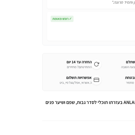
ן ותמיד מרוצה."
✓
רוכש מאומת
שתלם
החזרה עד 14 יום
צעה הטובה
התחרטתם? מחזירים
ובטחת
אפשרויות תשלום
כ.אשראי, אפל/גוגל פיי, ביט
מכשיר לסידור גבות והסרת שיער מהפנים מבית ANLAM בעזרתו תוכלי לסדר גבות, שפם ושיער פנים