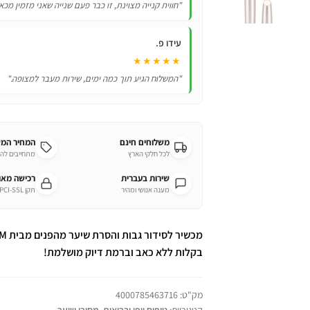
"חווית קנייה מצוינת, זו כבר פעם שנייה שאני מזמין מכא
עידו פ.
★★★★★
"המשלוח הגיע תוך כמה ימים, שירות מעבר למצופה."
משלוחים חינם
המחיר המ
לכל חלקי הארץ
מתחייבים לה
שירות בעברית
רכישה מא
מענה אנושי ומהיר
תקן PCI-SSL מחמיר
בקלות ללא כאב וברמת דיוק מושלמת!
מק"ט:
4000785463716