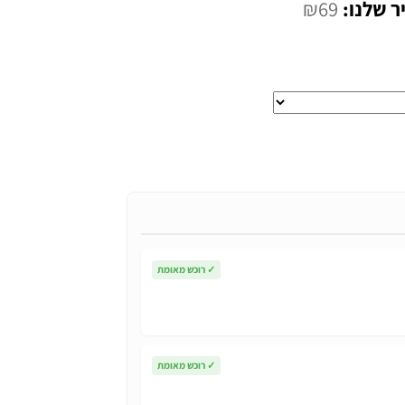
המחיר
₪
69
י
הנוכחי
הוא:
₪69.
✓
רוכש מאומת
✓
רוכש מאומת