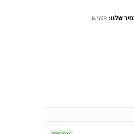
יר
המחיר
₪
599
רי
הנוכחי
הוא:
₪599.
₪2,
✓
רוכש מאומת