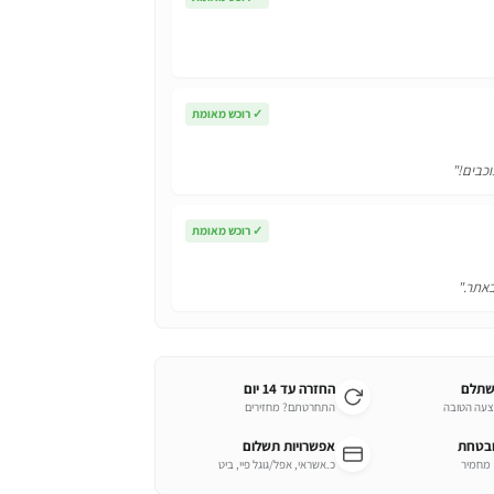
✓
רוכש מאומת
וכבים!"
✓
רוכש מאומת
באתר."
שתלם
החזרה עד 14 יום
צעה הטובה
התחרטתם? מחזירים
ובטחת
אפשרויות תשלום
כ.אשראי, אפל/גוגל פיי, ביט