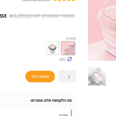
7
מדורגים
5.00
מתוך 5 מבוסס
המח
₪
2,299
על
דירוגים של
המקו
לקוחות
היה:
בחירה
299.
נקה
כמות
הוספה לסל
של
מכונת
כביסה
מתקפלת
מה הלקוחות שלנו אומרים:
ואוטומטית-
נכנסת
עידו פ.