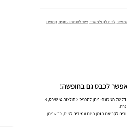
קמפינג
,
לבית לגן ולמשרד
,
ציוד לחנויות ועסקים
,
קמפינג
אפשר לכבס גם בחופשה!
מכונת כביסה מתקפלת זו עובדת במשך 10 דקות, זוהי ברירת המחדל של המכונה- ניתן להכניס 2 חולצות טי שירט, או
 דק’ או 15 דק’ לפי צורך, הכפתורים לקביעת הזמן הינם עמידים למים, כך שניתן