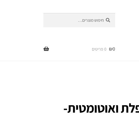
חיפוש
חיפוש
עבור:
₪
0
0 פריטים
לת ואוטומטית-