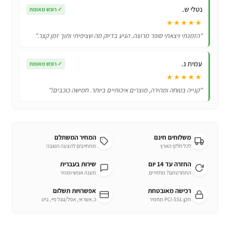
נטלי ש.
✓
רוכש מאומת
★★★★★
"הזמנתי ויצאתי סופר מרוצה. הגיע בדיוק מה שציפיתי ותוך זמן קצר."
עמית נ.
✓
רוכש מאומת
★★★★★
"קנייה בטוחה ומהירה, מוצרים איכותיים ביותר. חמישה כוכבים!"
משלוחים חינם
המחיר המשתלם
לכל חלקי הארץ
מתחייבים להצעה הטובה
החזרה עד 14 יום
שירות בעברית
התחרטתם? מחזירים
מענה אנושי ומהיר
רכישה מאובטחת
אפשרויות תשלום
תקן PCI-SSL מחמיר
כ.אשראי, אפל/גוגל פיי, ביט