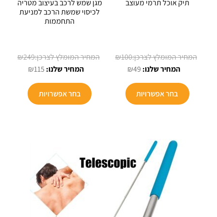
תיק אוכל תרמי מעוצב
מגן שמש לרכב בעיצוב מטריה
לכיסוי שמשת הרכב למניעת
התחממות
המחיר
המחיר
₪
249
₪
100
המחיר
המקורי
המחיר
המקורי
₪
115
₪
49
הנוכחי
היה:
הנוכחי
היה:
למוצר
הוא:
₪100.
הוא:
₪249.
בחר אפשרויות
בחר אפשרויות
זה
₪115.
₪49.
יש
מספר
סוגים.
ניתן
לבחור
את
האפשרויות
בעמוד
המוצר