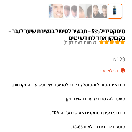
מינוקסידיל 5% – תכשיר לטיפול בנשירת שיער לגבר –
בקבוקון אחד לחודש ימים
(
7
חוות דעת לקוח)
7
מדורגים
5.00
מתוך 5 מבוסס
₪
129
על
דירוגים של
המלאי אזל
לקוחות
התכשיר המוביל והמומלץ ביותר למניעת נשירת שיער והתקרחות.
מיועד להצמחת שיער בראש ובזקן!
הוכח מדעית במחקרים שאושרו ע”י ה-FDA.
מתאים לגברים בגילאים 18-65.