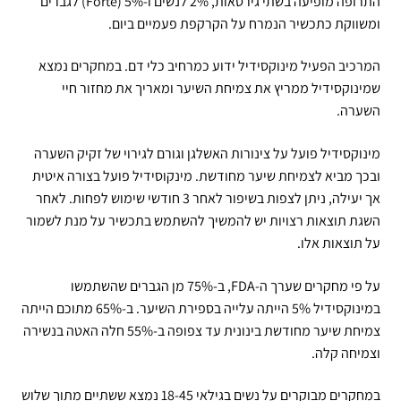
התרופה מופיעה בשתי גירסאות, 2% לנשים ו-5% (Forte) לגברים
ומשווקת כתכשיר הנמרח על הקרקפת פעמיים ביום.
המרכיב הפעיל מינוקסידיל ידוע כמרחיב כלי דם. במחקרים נמצא
שמינוקסידיל ממריץ את צמיחת השיער ומאריך את מחזור חיי
השערה.
מינוקסידיל פועל על צינורות האשלגן וגורם לגירוי של זקיק השערה
ובכך מביא לצמיחת שיער מחודשת. מינקוסידיל פועל בצורה איטית
אך יעילה, ניתן לצפות בשיפור לאחר 3 חודשי שימוש לפחות. לאחר
השגת תוצאות רצויות יש להמשיך להשתמש בתכשיר על מנת לשמור
על תוצאות אלו.
על פי מחקרים שערך ה-FDA, ב-75% מן הגברים שהשתמשו
במינוקסידיל 5% הייתה עלייה בספירת השיער. ב-65% מתוכם הייתה
צמיחת שיער מחודשת בינונית עד צפופה ב-55% חלה האטה בנשירה
וצמיחה קלה.
במחקרים מבוקרים על נשים בגילאי 18-45 נמצא ששתיים מתוך שלוש