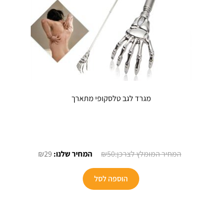
מגרד לגב טלסקופי מתארך
המחיר
המחיר
₪
29
₪
50
המקורי
הנוכחי
היה:
הוא:
הוספה לסל
₪29.
₪50.