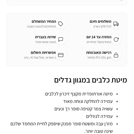
משלוחים חינם
המחיר המשתלם
לכל חלקי הארץ
מתחייבים להצעה הטובה
החזרה עד 14 יום
שירות בעברית
התחרטתם? מחזירים
מענה אנושי ומהיר
רכישה מאובטחת
אפשרויות תשלום
תקן PCI-SSL מחמיר
כ.אשראי, אפל/גוגל פיי, ביט
מיטת כלבים במגוון גדלים
מיטה אורתופדית מקצף זיכרון לכלבים
עמידה להחלקה ונוחה מאוד
עשויה צמר קטיפה סופר רך ונעים
עמידה לנוזלים
מזרן עבה ומשטח סופר מפנק שיספק לחיית המחמד שלכם
שינה טובה יותר.