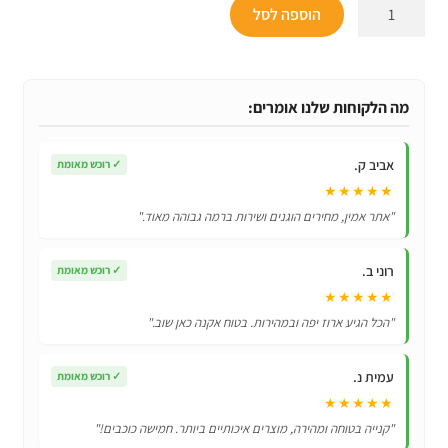
כמות
הוספה לסל
של
מיטת
כלבים
אורתופדית
מה הלקוחות שלנו אומרים:
מקצף
זיכרון
אביב ק.
✓
רוכש מאומת
במגוון
★★★★★
גדלים
"אתר אמין, מחירים הוגנים ושירות ברמה גבוהה מאוד."
לבחירה!
רוני ב.
✓
רוכש מאומת
★★★★★
"הכל הגיע ארוז יפה ובמהירות. בטוח אקנה כאן שוב."
עמית נ.
✓
רוכש מאומת
★★★★★
"קנייה בטוחה ומהירה, מוצרים איכותיים ביותר. חמישה כוכבים!"