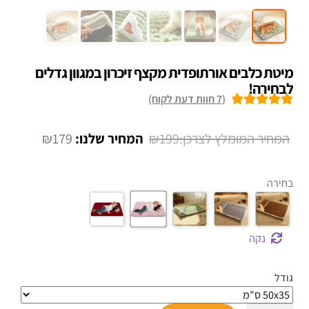
מיטת כלבים אורתופדית מקצף זיכרון במגוון גדלים
לבחירה!
(
7
חוות דעת לקוח)
7
מדורגים
5.00
מתוך 5 מבוסס
המחיר
המחיר
₪
179
₪
199
על
דירוגים של
המקורי
הנוכחי
לקוחות
היה:
הוא:
בחירה
₪179.
₪199.
נקה
גודל