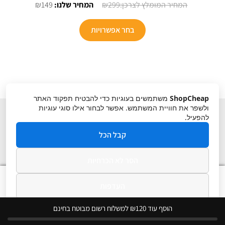
המחיר
המחיר
₪
149
₪
299
המקורי
הנוכחי
למוצר
היה:
הוא:
בחר אפשרויות
זה
₪149.
₪299.
יש
מספר
סוגים.
ניתן
ShopCheap
משתמשים בעוגיות כדי להבטיח תפקוד האתר
לבחור
ולשפר את חוויית המשתמש. אפשר לבחור אילו סוגי עוגיות
את
להפעיל.
האפשרויות
קבל הכל
בעמוד
המוצר
הסר לא הכרחיות
תקנון
ביטול עסקה
מדיניות פרטיות
0
העדפות
חיפוש
חיפוש
עבור:
מדיניות פרטיות
הוסף עוד ₪120 למשלוח רשום מבוטח בחינם