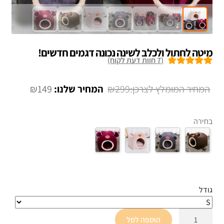
מיטה לחתול ולכלב לשינה נכונה דגמים חדשים!
(
7
חוות דעת לקוח)
7
מדורגים
5.00
מתוך 5 מבוסס
המחיר
המחיר
₪
149
₪
299
על
דירוגים של
המקורי
הנוכחי
לקוחות
היה:
הוא:
בחירה
₪149.
₪299.
גודל
כמות
הוספה לסל