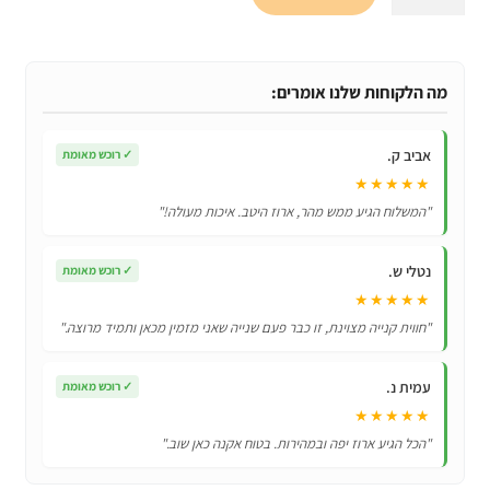
של
מיטה
לחתול
ולכלב
מה הלקוחות שלנו אומרים:
לשינה
נכונה
אביב ק.
✓
רוכש מאומת
דגמים
★★★★★
חדשים!
"המשלוח הגיע ממש מהר, ארוז היטב. איכות מעולה!"
נטלי ש.
✓
רוכש מאומת
★★★★★
"חווית קנייה מצוינת, זו כבר פעם שנייה שאני מזמין מכאן ותמיד מרוצה."
עמית נ.
✓
רוכש מאומת
★★★★★
"הכל הגיע ארוז יפה ובמהירות. בטוח אקנה כאן שוב."