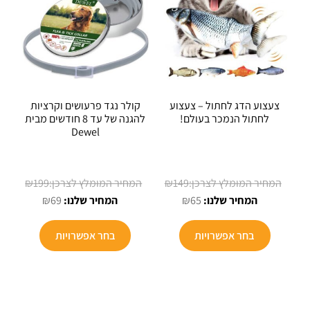
צעצוע הדג לחתול – צעצוע
קולר נגד פרעושים וקרציות
לחתול הנמכר בעולם!
להגנה של עד 8 חודשים מבית
Dewel
המחיר
המחיר
₪
199
₪
149
המחיר
המקורי
המחיר
המקורי
₪
69
₪
65
הנוכחי
היה:
הנוכחי
היה:
למוצר
למוצר
הוא:
₪149.
הוא:
₪199.
בחר אפשרויות
בחר אפשרויות
זה
זה
₪69.
₪65.
יש
יש
מספר
מספר
סוגים.
סוגים.