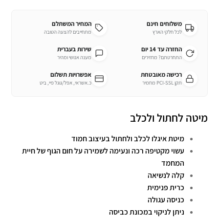
משלוחים חינם
המחיר המשתלם
לכל חלקי הארץ
מתחייבים להצעה הטובה
החזרה עד 14 יום
שירות בעברית
התחרטתם? מחזירים
מענה אנושי ומהיר
רכישה מאובטחת
אפשרויות תשלום
תקן PCI-SSL מחמיר
כ.אשראי, אפל/גוגל פיי, ביט
מיטה לחתול ולכלב
מיטת איגלו לכלב ולחתול בעיצוב חמוד
עשוי מקטיפה רכה ונעימה לשמירה על חום הגוף של חיית
המחמד
קלה לנשיאה
כרית פנימית
כניסה עגולה
ניתן לניקוי במכונת כביסה