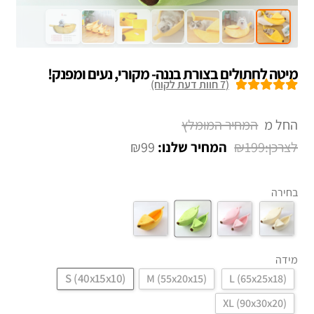
מיטה לחתולים בצורת בננה- מקורי, נעים ומפנק!
(
7
חוות דעת לקוח)
7
מדורגים
5.00
מתוך 5 מבוסס
החל מ
על
דירוגים של
₪
99
₪
199
לקוחות
בחירה
מידה
S (40x15x10)
M (55x20x15)
L (65x25x18)
XL (90x30x20)