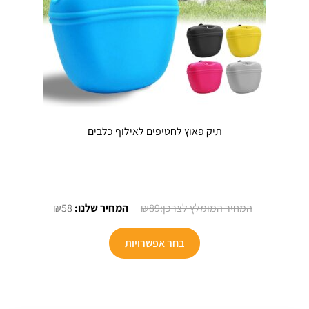
תיק פאוץ לחטיפים לאילוף כלבים
המחיר
המחיר
₪
58
₪
89
המקורי
הנוכחי
למוצר
היה:
הוא:
בחר אפשרויות
זה
₪58.
₪89.
יש
מספר
סוגים.