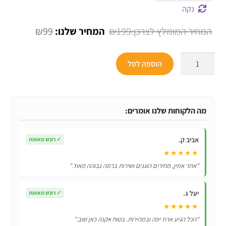
נקה
המחיר
המחיר
₪
99
₪
199
המקורי
הנוכחי
כמות
היה:
הוא:
הוספה לסל
של
₪99.
₪199.
מיטה
לחתולים
בצורת
מה הלקוחות שלנו אומרים:
בננה-
מקורי,
אביב ק.
✓
רוכש מאומת
נעים
★★★★★
ומפנק!
"אתר אמין, מחירים הוגנים ושירות ברמה גבוהה מאוד."
יעל ג.
✓
רוכש מאומת
★★★★★
"הכל הגיע ארוז יפה ובמהירות. בטוח אקנה כאן שוב."