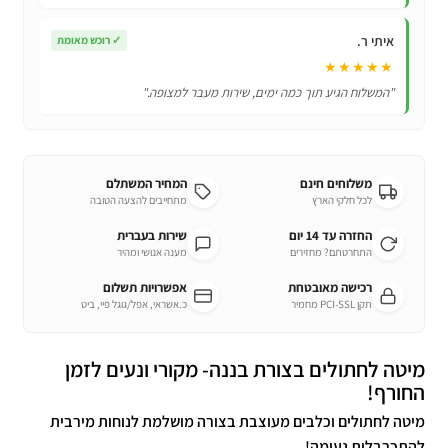
איתי ר.
✓
רוכש מאומת
★★★★★
"המשלוח הגיע תוך כמה ימים, שירות מעבר למצופה."
משלוחים חינם
המחיר המשתלם
לכל חלקי הארץ
מתחייבים להצעה הטובה
החזרה עד 14 יום
שירות בעברית
התחרטתם? מחזירים
מענה אנושי ומהיר
רכישה מאובטחת
אפשרויות תשלום
תקן PCI-SSL מחמיר
כ.אשראי, אפל/גוגל פיי, ביט
מיטה לחתולים בצורת בננה- מקורי ונעים לזמן
החורף!
מיטה לחתולים וכלבים מעוצבת בצורה מושלמת לנוחות מירבית
להתכרבלות נעימה!