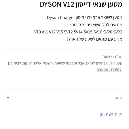
מטען שנאי דייסון DYSON V12
מטען לשואב אבק ידני דיסון Dyson Charger
מתאים לכל השואבים מסדרות:
V10 V11 V12 V15 SV12 SV14 SV15 SV16 SV20 SV22
מגיע עם מתאם לשקע של הארץ!
מק"ט:
70692
קטגוריות:
אביזרים לשואב אבק ומכונות שטיפה
,
חשמל ואלקטרוניקה
,
לבית לגן
ולמשרד
,
מטענים
תיאור
חוות דעת (0)