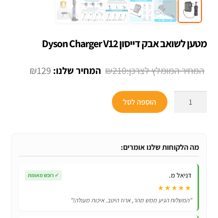
מטען לשואב אבק דייסון Dyson Charger V12
המחיר
המחיר
₪
129
₪
210
המקורי
הנוכחי
כמות
היה:
הוא:
הוספה לסל
של
₪129.
₪210.
מטען
לשואב
אבק
מה הלקוחות שלנו אומרים:
דייסון
Dyson
דניאל מ.
✓
רוכש מאומת
Charger
★★★★★
V12
"המשלוח הגיע ממש מהר, ארוז היטב. איכות מעולה!"