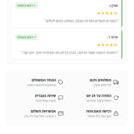
אורן ו.
✓
רוכש מאומת
★★★★★
"מוצרים מעולים ושירות פצצה. מומלץ בחום לכולם."
איתי ר.
✓
רוכש מאומת
★★★★★
"הזמנתי ויצאתי סופר מרוצה. הגיע בדיוק מה שציפיתי ותוך זמן קצר."
משלוחים חינם
המחיר המשתלם
לכל חלקי הארץ
מתחייבים להצעה הטובה
החזרה עד 14 יום
שירות בעברית
התחרטתם? מחזירים
מענה אנושי ומהיר
רכישה מאובטחת
אפשרויות תשלום
תקן PCI-SSL מחמיר
כ.אשראי, אפל/גוגל פיי, ביט