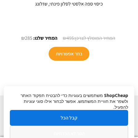
כיסוי ספה אלסטי לסלון פינתי, שזלונג
המחיר
המחיר
₪
285
₪
495
המקורי
הנוכחי
למוצר
היה:
הוא:
בחר אפשרויות
זה
₪285.
₪495.
יש
מספר
סוגים.
ניתן
ShopCheap
משתמשים בעוגיות כדי להבטיח תפקוד האתר
לבחור
ולשפר את חוויית המשתמש. אפשר לבחור אילו סוגי עוגיות
את
להפעיל.
האפשרויות
קבל הכל
בעמוד
המוצר
הסר לא הכרחיות