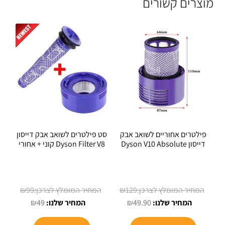
מוצרים קשורים
פילטרים אחוריים לשואב אבק
סט פילטרים לשואב אבק דייסון
דייסון Dyson V10 Absolute
Dyson Filter V8 קוני + אחורי
המחיר
המחיר
₪
99
₪
129
המחיר
המקורי
המחיר
המקורי
₪
49
₪
49.90
הנוכחי
היה:
הנוכחי
היה: