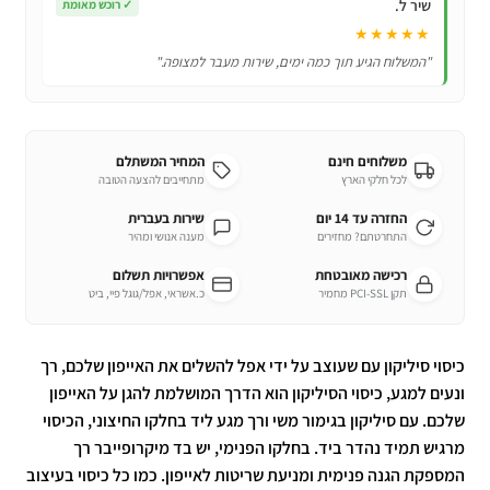
שיר ל.
✓
רוכש מאומת
★★★★★
"המשלוח הגיע תוך כמה ימים, שירות מעבר למצופה."
משלוחים חינם
המחיר המשתלם
לכל חלקי הארץ
מתחייבים להצעה הטובה
החזרה עד 14 יום
שירות בעברית
התחרטתם? מחזירים
מענה אנושי ומהיר
רכישה מאובטחת
אפשרויות תשלום
תקן PCI-SSL מחמיר
כ.אשראי, אפל/גוגל פיי, ביט
כיסוי סיליקון עם שעוצב על ידי אפל להשלים את האייפון שלכם, רך
ונעים למגע, כיסוי הסיליקון הוא הדרך המושלמת להגן על האייפון
שלכם. עם סיליקון בגימור משי ורך מגע ליד בחלקו החיצוני, הכיסוי
מרגיש תמיד נהדר ביד. בחלקו הפנימי, יש בד מיקרופייבר רך
המספקת הגנה פנימית ומניעת שריטות לאייפון. כמו כל כיסוי בעיצוב