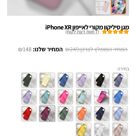
מגן סיליקון מקורי לאייפון iPhone XR
(
7
חוות דעת לקוח)
7
מדורגים
5.00
מתוך 5 מבוסס
המחיר
המחיר
₪
148
₪
249
על
דירוגים של
המקורי
הנוכחי
לקוחות
היה:
הוא:
בחירה
₪148.
₪249.