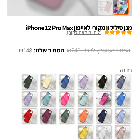
מגן סיליקון מקורי לאייפון iPhone 12 Pro Max
(
7
חוות דעת לקוח)
7
מדורגים
5.00
מתוך 5 מבוסס
המחיר
המחיר
₪
148
₪
249
על
דירוגים של
המקורי
הנוכחי
לקוחות
היה:
הוא:
בחירה
₪148.
₪249.