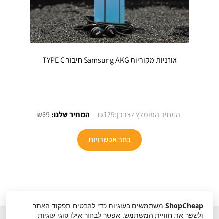
אוזניות מקוריות Samsung AKG חיבור TYPE C
המחיר
המחיר
₪
69
₪
129
המקורי
הנוכחי
היה:
הוא:
בחר אפשרויות
₪69.
₪129.
ShopCheap
משתמשים בעוגיות כדי להבטיח תפקוד האתר
ולשפר את חוויית המשתמש. אפשר לבחור אילו סוגי עוגיות