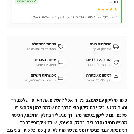
רוני ב.
✓
רוכש מאומת
★★★★★
"מהיר, יעיל והכי חשוב - המוצר הגיע בדיוק כמו בתיאור באתר."
משלוחים חינם
המחיר המשתלם
לכל חלקי הארץ
מתחייבים להצעה הטובה
החזרה עד 14 יום
שירות בעברית
התחרטתם? מחזירים
מענה אנושי ומהיר
רכישה מאובטחת
אפשרויות תשלום
תקן PCI-SSL מחמיר
כ.אשראי, אפל/גוגל פיי, ביט
כיסוי סיליקון עם שעוצב על ידי אפל להשלים את האייפון שלכם, רך
ונעים למגע, כיסוי הסיליקון הוא הדרך המושלמת להגן על האייפון
שלכם. עם סיליקון בגימור משי ורך מגע ליד בחלקו החיצוני, הכיסוי
מרגיש תמיד נהדר ביד. בחלקו הפנימי, יש בד מיקרופייבר רך
המספקת הגנה פנימית ומניעת שריטות לאייפון. כמו כל כיסוי בעיצוב