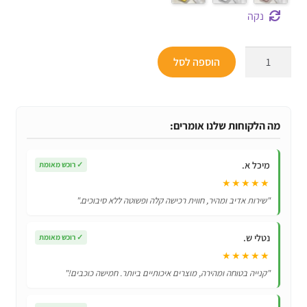
נקה
כמות
הוספה לסל
של
מגן
סיליקון
מקורי
מה הלקוחות שלנו אומרים:
לאייפון
iPhone
מיכל א.
✓
רוכש מאומת
12
★★★★★
Pro
"שירות אדיב ומהיר, חווית רכישה קלה ופשוטה ללא סיבוכים."
Max
נטלי ש.
✓
רוכש מאומת
★★★★★
"קנייה בטוחה ומהירה, מוצרים איכותיים ביותר. חמישה כוכבים!"