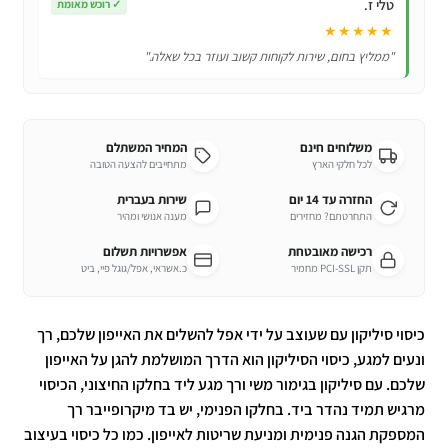
טלי ז.
✓
רוכש מאומת
★★★★★
"ממליץ בחום, שירות לקוחות קשוב ועוזר בכל שאלה."
משלוחים חינם
המחיר המשתלם
לכל חלקי הארץ
מתחייבים להצעה הטובה
החזרה עד 14 יום
שירות בעברית
התחרטתם? מחזירים
מענה אנושי ומהיר
רכישה מאובטחת
אפשרויות תשלום
תקן PCI-SSL מחמיר
כ.אשראי, אפל/גוגל פיי, ביט
כיסוי סיליקון עם שעוצב על ידי אפל להשלים את האייפון שלכם, רך
ונעים למגע, כיסוי הסיליקון הוא הדרך המושלמת להגן על האייפון
שלכם. עם סיליקון בגימור משי ורך מגע ליד בחלקו החיצוני, הכיסוי
מרגיש תמיד נהדר ביד. בחלקו הפנימי, יש בד מיקרופייבר רך
המספקת הגנה פנימית ומניעת שריטות לאייפון. כמו כל כיסוי בעיצוב