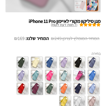
מגן סיליקון מקורי לאייפון iPhone 11 Pro
(
7
חוות דעת לקוח)
7
מדורגים
5.00
מתוך 5 מבוסס
המחיר
המחיר
₪
169
₪
249
על
דירוגים של
המקורי
הנוכחי
לקוחות
היה:
הוא:
בחירה
₪169.
₪249.