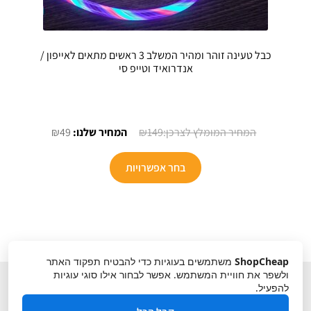
כבל טעינה זוהר ומהיר המשלב 3 ראשים מתאים לאייפון /
אנדרואיד וטייפ סי
המחיר
המחיר
₪
49
₪
149
המקורי
הנוכחי
למוצר
היה:
הוא:
בחר אפשרויות
זה
₪49.
₪149.
יש
מספר
סוגים.
ניתן
ShopCheap
משתמשים בעוגיות כדי להבטיח תפקוד האתר
לבחור
ולשפר את חוויית המשתמש. אפשר לבחור אילו סוגי עוגיות
את
להפעיל.
האפשרויות