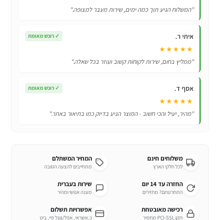
העוצמתי
"המשלוח הגיע תוך כמה ימים, שירות מעבר למצופה."
והמתקדם
שמגן
איתי ר.
✓
רוכש מאומת
על
★★★★★
המסך
"ממליץ בחום, שירות לקוחות קשוב ועוזר בכל שאלה."
שלכם!
אסף ד.
✓
רוכש מאומת
★★★★★
"מהיר, יעיל והכי חשוב - המוצר הגיע בדיוק כמו בתיאור באתר."
משלוחים חינם
המחיר המשתלם
לכל חלקי הארץ
מתחייבים להצעה הטובה
החזרה עד 14 יום
שירות בעברית
התחרטתם? מחזירים
מענה אנושי ומהיר
רכישה מאובטחת
אפשרויות תשלום
תקן PCI-SSL מחמיר
כ.אשראי, אפל/גוגל פיי, ביט