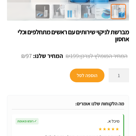
מברשת לניקוי שירותים עם ראשים מתחלפים וכלי
אחסון
המחיר
המחיר
₪
97
₪
199
המקורי
הנוכחי
כמות
היה:
הוא:
הוספה לסל
של
₪97.
₪199.
מברשת
לניקוי
שירותים
מה הלקוחות שלנו אומרים:
עם
ראשים
מיכל א.
✓
רוכש מאומת
מתחלפים
★★★★★
וכלי