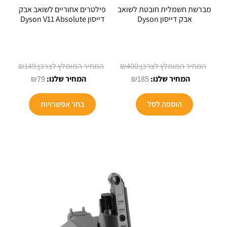
מברשת חשמלית חובטת לשואב
פילטרים אחוריים לשואב אבק
אבק דייסון Dyson
דייסון Dyson V11 Absolute
המחיר
המחיר
₪
149
₪
400
המחיר
המקורי
המחיר
המקורי
₪
79
₪
185
הנוכחי
היה:
הנוכחי
היה:
הוא:
₪400.
הוא:
₪149.
הוספה לסל
בחר אפשרויות
₪79.
₪185.