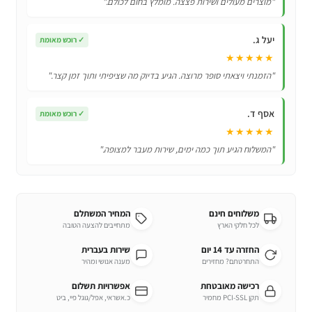
"מוצרים מעולים ושירות פצצה. מומלץ בחום לכולם."
אחסון
יעל ג.
✓
רוכש מאומת
★★★★★
"הזמנתי ויצאתי סופר מרוצה. הגיע בדיוק מה שציפיתי ותוך זמן קצר."
אסף ד.
✓
רוכש מאומת
★★★★★
"המשלוח הגיע תוך כמה ימים, שירות מעבר למצופה."
משלוחים חינם
המחיר המשתלם
לכל חלקי הארץ
מתחייבים להצעה הטובה
החזרה עד 14 יום
שירות בעברית
התחרטתם? מחזירים
מענה אנושי ומהיר
רכישה מאובטחת
אפשרויות תשלום
תקן PCI-SSL מחמיר
כ.אשראי, אפל/גוגל פיי, ביט