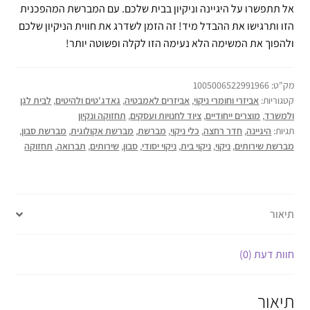
אל תתפשרו על היגיינה וניקיון בבית שלכם. עם המברשת המהפכנית
הזו ותרגישו את ההבדל מיד! זה הזמן לשדרג את חווית הניקיון שלכם
ולהפוך את המשימה הלא נעימה הזו לקלה ופשוטה יותר!
מק"ט:
1005006522991966
קטגוריות:
אביזרי וחומרי ניקוי
,
אביזרים לאמבטיה
,
גאדג'טים ולהיטים
,
לבית לגן
ולמשרד
,
מוצרים ייחודיים
,
ציוד לחנויות ועסקים
,
תחזוקה ונקיון
תגיות:
היגיינה
,
חדר רחצה
,
כלי ניקוי
,
מברשת
,
מברשת אקולוגית
,
מברשת סבון
,
מברשת שירותים
,
ניקוי
,
ניקוי בית
,
ניקוי יסודי
,
סבון
,
שירותים
,
תברואה
,
תחזוקה
תיאור
חוות דעת (0)
תיאור