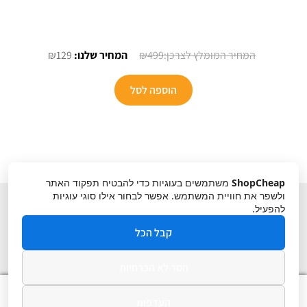
המחיר
המחיר
₪
129
₪
499
המקורי
הנוכחי
היה:
הוא:
הוספה לסל
₪129.
₪499.
ShopCheap
משתמשים בעוגיות כדי להבטיח תפקוד האתר
ולשפר את חוויית המשתמש. אפשר לבחור אילו סוגי עוגיות
להפעיל.
קבל הכל
הסר לא הכרחיות
תקנון
ביטול עסקה
מדיניות פרטיות
0
העדפות