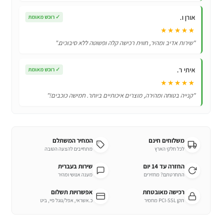
אורן ו.
✓
רוכש מאומת
★★★★★
"שירות אדיב ומהיר, חווית רכישה קלה ופשוטה ללא סיבוכים."
איתי ר.
✓
רוכש מאומת
★★★★★
"קנייה בטוחה ומהירה, מוצרים איכותיים ביותר. חמישה כוכבים!"
משלוחים חינם
המחיר המשתלם
לכל חלקי הארץ
מתחייבים להצעה הטובה
החזרה עד 14 יום
שירות בעברית
התחרטתם? מחזירים
מענה אנושי ומהיר
רכישה מאובטחת
אפשרויות תשלום
תקן PCI-SSL מחמיר
כ.אשראי, אפל/גוגל פיי, ביט