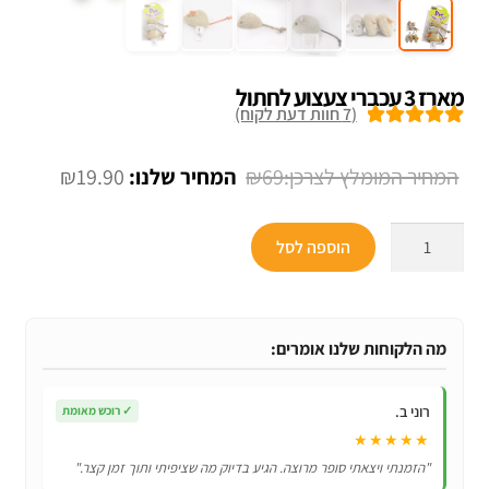
מארז 3 עכברי צעצוע לחתול
(
7
חוות דעת לקוח)
7
מדורגים
5.00
מתוך 5 מבוסס
המחיר
המחיר
₪
19.90
₪
69
על
דירוגים של
המקורי
הנוכחי
לקוחות
כמות
היה:
הוא:
הוספה לסל
של
₪19.90.
₪69.
מארז
3
עכברי
מה הלקוחות שלנו אומרים:
צעצוע
לחתול
רוני ב.
✓
רוכש מאומת
★★★★★
"הזמנתי ויצאתי סופר מרוצה. הגיע בדיוק מה שציפיתי ותוך זמן קצר."